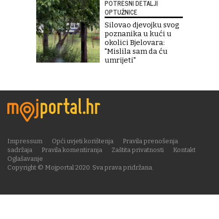
POTRESNI DETALJI
OPTUŽNICE
Silovao djevojku svog
poznanika u kući u
okolici Bjelovara:
"Mislila sam da ću
umrijeti"
Impressum
Opći uvjeti korištenja
Pravila prenošenja
sadržaja
Pravila komentiranja
Zaštita privatnosti
Kontakt
Oglašavanje
Copyright © Mojportal 2020. Sva prava pridržana.