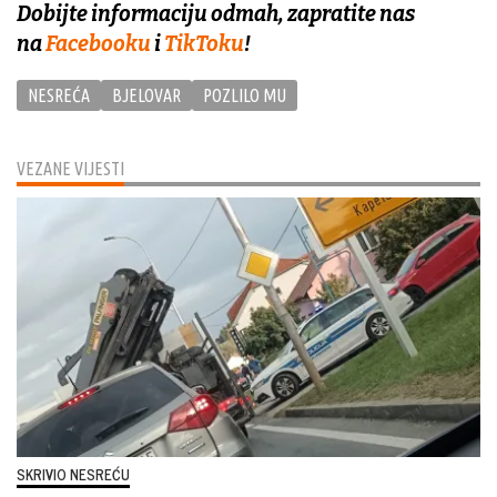
Dobijte informaciju odmah, zapratite nas
na
Facebooku
i
TikToku
!
NESREĆA
BJELOVAR
POZLILO MU
VEZANE VIJESTI
SKRIVIO NESREĆU