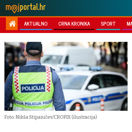
AKTUALNO
CRNA KRONIKA
SPORT
M
Foto: Nikša Stipaničev/CROPIX (ilustracija)