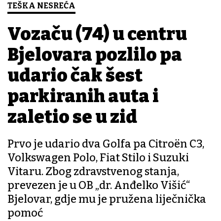
TEŠKA NESREĆA
Vozaču (74) u centru
Bjelovara pozlilo pa
udario čak šest
parkiranih auta i
zaletio se u zid
Prvo je udario dva Golfa pa Citroën C3,
Volkswagen Polo, Fiat Stilo i Suzuki
Vitaru. Zbog zdravstvenog stanja,
prevezen je u OB „dr. Anđelko Višić“
Bjelovar, gdje mu je pružena liječnička
pomoć