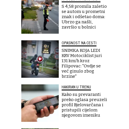
S 4,58 promila zaletio
se autom u prometni
znak i odšetao doma:
Ubrzo ga našli,
završio u bolnici
OPASNOST NA CESTI
SNIMKA KOJA LEDI
KRV Motociklist juri
131 km/h kroz
Filipovac: "Ovdje se
već ginulo zbog
brzine"
HAKIRAN U TRENU
Kako su prevaranti
preko oglasa preuzeli
profil Bjelovarčana i
pristupili cijelom
njegovom imeniku