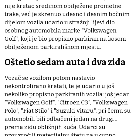
nije kretao sredinom obilježene prometne
trake, već je skrenuo udesno i desnim bočnim
dijelom vozila udario u stražnji lijevi dio
osobnog automobila marke "Volkswagen
Golf", koji je bio propisno parkiran na kosom
obilježenom parkirališnom mjestu.
Oštetio sedam auta i dva zida
Vozač se vozilom potom nastavio
nekontrolirano kretati, te je udario u još
nekoliko propisno parkiranih vozila: još jedan
"Volkswagen Golf", "Citroën C3", "Volkswagen
Polo", "Fiat Stilo" i "Suzuki Vitaru", pri čemu su
automobili bili odbačeni jedan na drugi i
prema zidu obližnjih kuća. Udarci su
prouzročili materijalnu štetu na ukupno