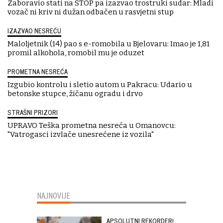
Zaboravio stati na STOP pa izazvao trostruki sudar: Mladi
vozač ni kriv ni dužan odbačen u rasvjetni stup
IZAZVAO NESREĆU
Maloljetnik (14) pao s e-romobila u Bjelovaru: Imao je 1,81
promil alkohola, romobil mu je oduzet
PROMETNA NESREĆA
Izgubio kontrolu i sletio autom u Pakracu: Udario u
betonske stupce, žičanu ogradu i drvo
STRAŠNI PRIZORI
UPRAVO Teška prometna nesreća u Omanovcu:
"Vatrogasci izvlače unesrećene iz vozila"
NAJNOVIJE
APSOLUTNI REKORDER!