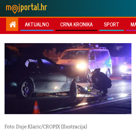
AKTUALNO
CRNA KRONIKA
SPORT
M
Foto: Duje Klaric/CROPIX (Ilustracija)