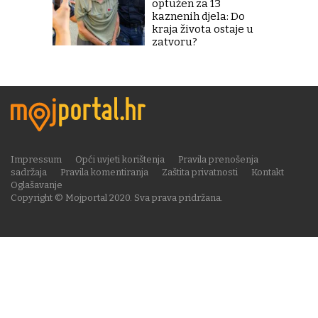
optužen za 13
kaznenih djela: Do
kraja života ostaje u
zatvoru?
Impressum
Opći uvjeti korištenja
Pravila prenošenja
sadržaja
Pravila komentiranja
Zaštita privatnosti
Kontakt
Oglašavanje
Copyright © Mojportal 2020. Sva prava pridržana.