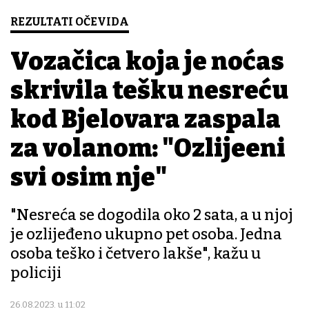
REZULTATI OČEVIDA
Vozačica koja je noćas
skrivila tešku nesreću
kod Bjelovara zaspala
za volanom: "Ozlijeđeni
svi osim nje"
"Nesreća se dogodila oko 2 sata, a u njoj
je ozlijeđeno ukupno pet osoba. Jedna
osoba teško i četvero lakše", kažu u
policiji
26.08.2023. u 11:02