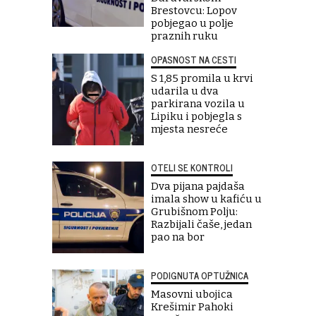
Brestovcu: Lopov
pobjegao u polje
praznih ruku
OPASNOST NA CESTI
S 1,85 promila u krvi
udarila u dva
parkirana vozila u
Lipiku i pobjegla s
mjesta nesreće
OTELI SE KONTROLI
Dva pijana pajdaša
imala show u kafiću u
Grubišnom Polju:
Razbijali čaše, jedan
pao na bor
PODIGNUTA OPTUŽNICA
Masovni ubojica
Krešimir Pahoki