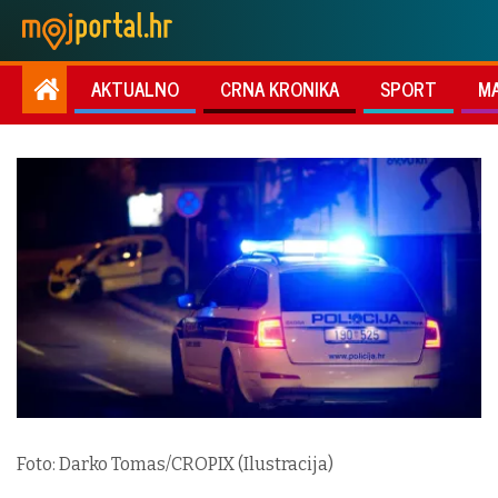
AKTUALNO
CRNA KRONIKA
SPORT
M
Foto: Darko Tomas/CROPIX (Ilustracija)