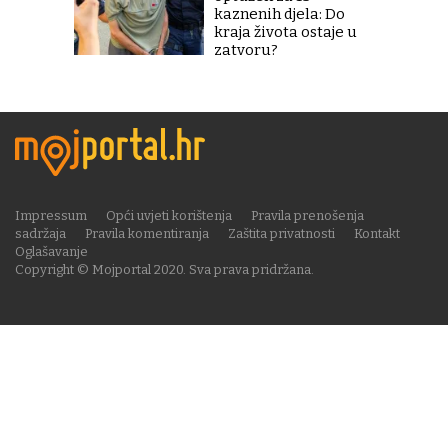
kaznenih djela: Do
kraja života ostaje u
zatvoru?
Impressum
Opći uvjeti korištenja
Pravila prenošenja
sadržaja
Pravila komentiranja
Zaštita privatnosti
Kontakt
Oglašavanje
Copyright © Mojportal 2020. Sva prava pridržana.