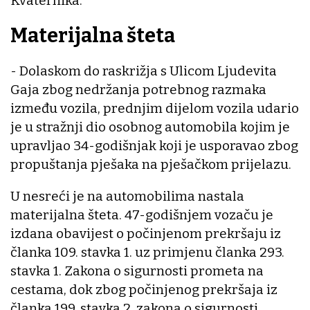
Kvaternika.
Materijalna šteta
- Dolaskom do raskrižja s Ulicom Ljudevita
Gaja zbog nedržanja potrebnog razmaka
između vozila, prednjim dijelom vozila udario
je u stražnji dio osobnog automobila kojim je
upravljao 34-godišnjak koji je usporavao zbog
propuštanja pješaka na pješačkom prijelazu.
U nesreći je na automobilima nastala
materijalna šteta. 47-godišnjem vozaču je
izdana obavijest o počinjenom prekršaju iz
članka 109. stavka 1. uz primjenu članka 293.
stavka 1. Zakona o sigurnosti prometa na
cestama, dok zbog počinjenog prekršaja iz
članka 199. stavka 2. zakona o sigurnosti