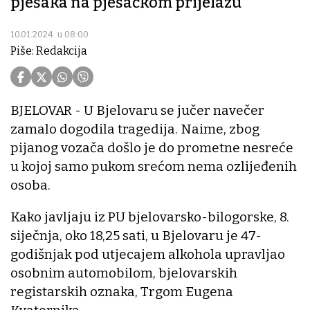
pješaka na pješačkom prijelazu
10.01.2024. u 08:00
Piše: Redakcija
BJELOVAR - U Bjelovaru se jučer navečer
zamalo dogodila tragedija. Naime, zbog
pijanog vozača došlo je do prometne nesreće
u kojoj samo pukom srećom nema ozlijeđenih
osoba.
Kako javljaju iz PU bjelovarsko-bilogorske, 8.
siječnja, oko 18,25 sati, u Bjelovaru je 47-
godišnjak pod utjecajem alkohola upravljao
osobnim automobilom, bjelovarskih
registarskih oznaka, Trgom Eugena