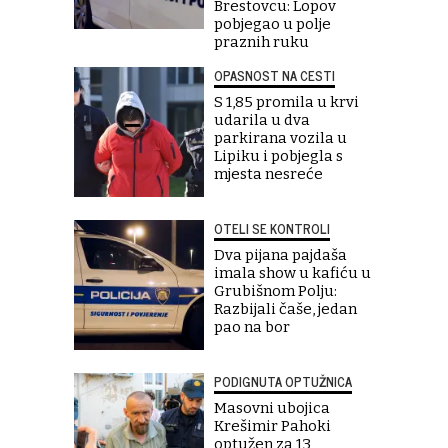
Brestovcu: Lopov
pobjegao u polje
praznih ruku
OPASNOST NA CESTI
S 1,85 promila u krvi
udarila u dva
parkirana vozila u
Lipiku i pobjegla s
mjesta nesreće
OTELI SE KONTROLI
Dva pijana pajdaša
imala show u kafiću u
Grubišnom Polju:
Razbijali čaše, jedan
pao na bor
PODIGNUTA OPTUŽNICA
Masovni ubojica
Krešimir Pahoki
optužen za 13