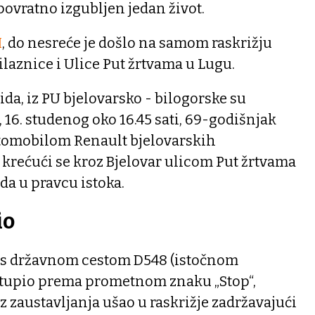
povratno izgubljen jedan život.
I
, do nesreće je došlo na samom raskrižju
ilaznice i Ulice Put žrtvama u Lugu.
a, iz PU bjelovarsko - bilogorske su
s, 16. studenog oko 16.45 sati, 69-godišnjak
tomobilom Renault bjelovarskih
 krećući se kroz Bjelovar ulicom Put žrtvama
da u pravcu istoka.
io
 s državnom cestom D548 (istočnom
stupio prema prometnom znaku „Stop“,
 zaustavljanja ušao u raskrižje zadržavajući