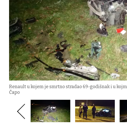
Renault u kojem je smrtno stradao 69-godišnak i u kojm
Čapo