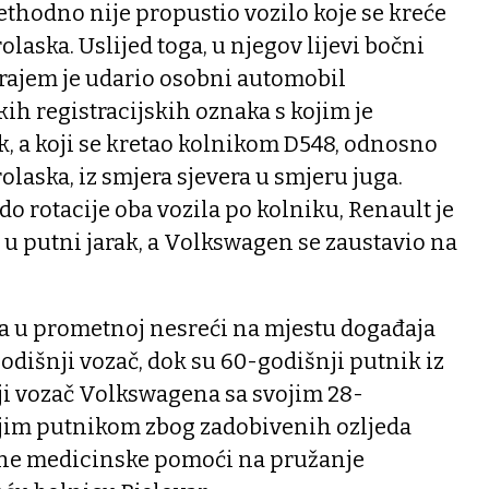
rethodno nije propustio vozilo koje se kreće
laska. Uslijed toga, u njegov lijevi bočni
krajem je udario osobni automobil
h registracijskih oznaka s kojim je
, a koji se kretao kolnikom D548, odnosno
laska, iz smjera sjevera u smjeru juga.
do rotacije oba vozila po kolniku, Renault je
u putni jarak, a Volkswagen se zaustavio na
a u prometnoj nesreći na mjestu događaja
odišnji vozač, dok su 60-godišnji putnik iz
ji vozač Volkswagena sa svojim 28-
jim putnikom zbog zadobivenih ozljeda
tne medicinske pomoći na pružanje