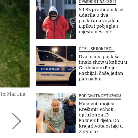
OPASNOST NA CESTI
S 1,85 promila u krvi
udarila u dva
parkirana vozila u
Lipiku i pobjegla s
mjesta nesreće
OTELI SE KONTROLI
Dva pijana pajdaša
imala show u kafiću u
Grubišnom Polju:
Razbijali čaše, jedan
pao na bor
to: Martina
PODIGNUTA OPTUŽNICA
Masovni ubojica
Krešimir Pahoki
optužen za 13
kaznenih djela: Do
kraja života ostaje u
zatvoru?