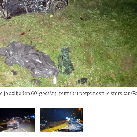
e je ozlijeđen 60-godišnji putnik u potpunosti je smrskan/Fo