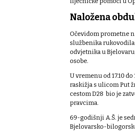
liječničke pomoći u O
Naložena obdu
Očevidom prometne nes
službenika rukovodil
odvjetnika u Bjelovaru,
osobe.
U vremenu od 17.10 do 
raskižja s ulicom Put 
cestom D28 bio je zat
pravcima.
69-godišnji A.Š. je 
Bjelovarsko-bilogorsk