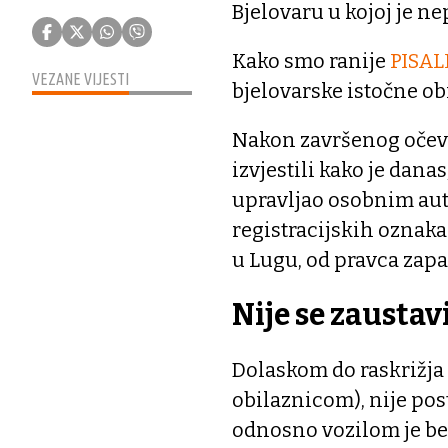
Bjelovaru u kojoj je ne
Kako smo ranije
PISAL
VEZANE VIJESTI
bjelovarske istočne ob
Nakon završenog očevid
izvjestili kako je dana
upravljao osobnim au
registracijskih oznaka
u Lugu, od pravca zapa
Nije se zaustav
Dolaskom do raskrižja
obilaznicom), nije po
odnosno vozilom je bez