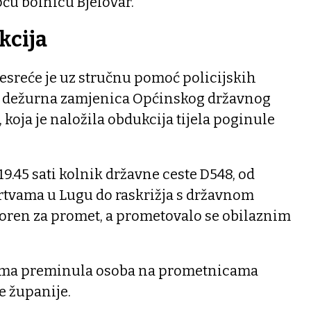
pću bolnicu Bjelovar.
kcija
reće je uz stručnu pomoć policijskih
a dežurna zamjenica Općinskog državnog
 koja je naložila obdukcija tijela poginule
19.45 sati kolnik državne ceste D548, od
žrtvama u Lugu do raskrižja s državnom
voren za promet, a prometovalo se obilaznim
sedma preminula osoba na prometnicama
e županije.