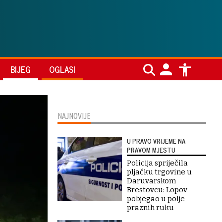
BIJEG
OGLASI
NAJNOVIJE
U PRAVO VRIJEME NA
PRAVOM MJESTU
Policija spriječila
pljačku trgovine u
Daruvarskom
Brestovcu: Lopov
pobjegao u polje
praznih ruku