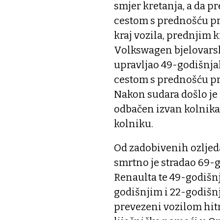
smjer kretanja, a da p
cestom s prednošću pro
kraj vozila, prednjim 
Volkswagen bjelovarski
upravljao 49-godišnjak
cestom s prednošću pro
Nakon sudara došlo je 
odbačen izvan kolnika 
kolniku.
Od zadobivenih ozljed
smrtno je stradao 69-g
Renaulta te 49-godišn
godišnjim i 22-godišn
prevezeni vozilom hi