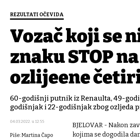
REZULTATI OČEVIDA
Vozač koji se n
znaku STOP na
ozlijeđene četir
60-godišnji putnik iz Renaulta, 49-godi
godišnjak i 22-godišnjak zbog ozljeda p
04.03.2022. u 12:55
BJELOVAR - Nakon zavr
kojima se dogodila da
Piše: Martina Čapo