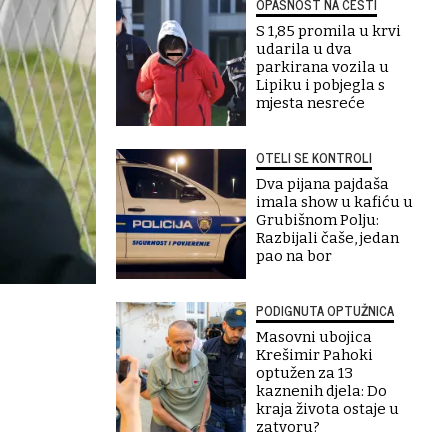
OPASNOST NA CESTI
S 1,85 promila u krvi
udarila u dva
parkirana vozila u
Lipiku i pobjegla s
mjesta nesreće
OTELI SE KONTROLI
Dva pijana pajdaša
imala show u kafiću u
Grubišnom Polju:
Razbijali čaše, jedan
pao na bor
PODIGNUTA OPTUŽNICA
Masovni ubojica
Krešimir Pahoki
optužen za 13
kaznenih djela: Do
kraja života ostaje u
zatvoru?