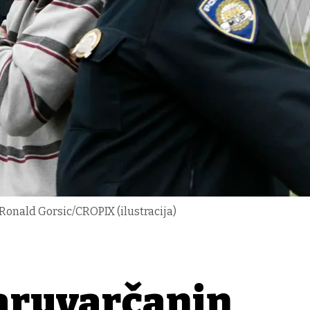
 Ronald Gorsic/CROPIX (ilustracija)
Daruvarčanin