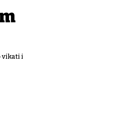
im
vikati i