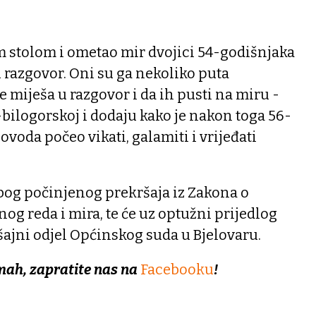
im stolom i ometao mir dvojici 54-godišnjaka
u razgovor. Oni su ga nekoliko puta
e miješa u razgovor i da ih pusti na miru -
bilogorskoj i dodaju kako je nakon toga 56-
voda počeo vikati, galamiti i vrijeđati
zbog počinjenog prekršaja iz Zakona o
og reda i mira, te će uz optužni prijedlog
šajni odjel Općinskog suda u Bjelovaru.
mah, zapratite nas na
Facebooku
!