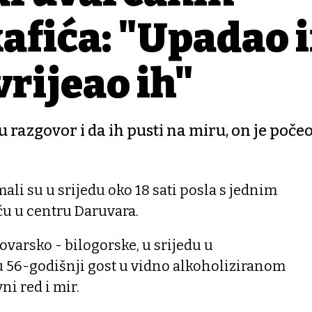
kafića: "Upadao 
vrijeđao ih"
 razgovor i da ih pusti na miru, on je počeo 
ali su u srijedu oko 18 sati posla s jednim
ću u centru Daruvara.
lovarsko - bilogorske, u srijedu u
u 56-godišnji gost u vidno alkoholiziranom
ni red i mir.