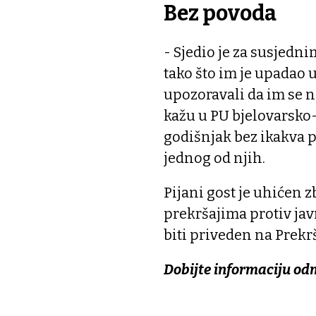
Bez povoda
- Sjedio je za susjedn
tako što im je upadao 
upozoravali da im se n
kažu u PU bjelovarsko-
godišnjak bez ikakva po
jednog od njih.
Pijani gost je uhićen 
prekršajima protiv javn
biti priveden na Prekr
Dobijte informaciju od