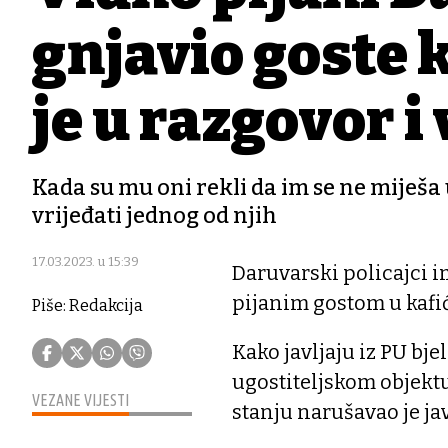
gnjavio goste 
je u razgovor i 
Kada su mu oni rekli da im se ne miješa u
vrijeđati jednog od njih
17.03.2023. u 15:39
Daruvarski policajci im
pijanim gostom u kafi
Piše: Redakcija
Kako javljaju iz PU bje
ugostiteljskom objekt
VEZANE VIJESTI
stanju narušavao je jav