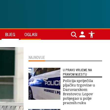
BIJEG
OGLASI
NAJNOVIJE
U PRAVO VRIJEME NA
PRAVOM MJESTU
Policija spriječila
pljačku trgovine u
Daruvarskom
Brestovcu: Lopov
pobjegao u polje
praznih ruku