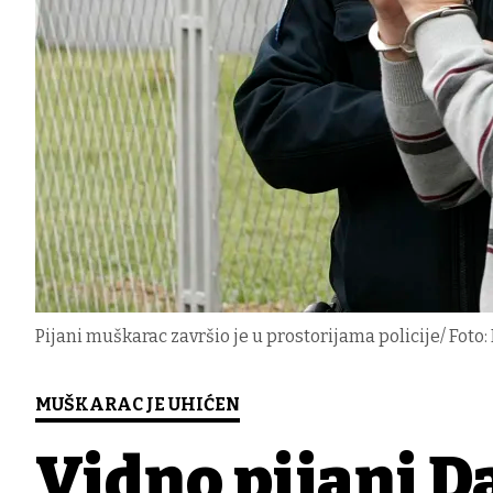
Pijani muškarac završio je u prostorijama policije/ Foto:
MUŠKARAC JE UHIĆEN
Vidno pijani 