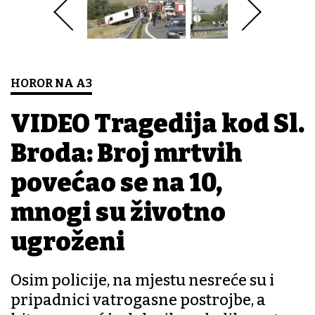
HOROR NA A3
VIDEO Tragedija kod Sl.
Broda: Broj mrtvih
povećao se na 10,
mnogi su životno
ugroženi
Osim policije, na mjestu nesreće su i
pripadnici vatrogasne postrojbe, a