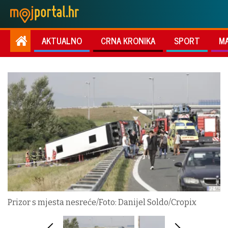
AKTUALNO
CRNA KRONIKA
SPORT
M
Prizor s mjesta nesreće/Foto: Danijel Soldo/Cropix