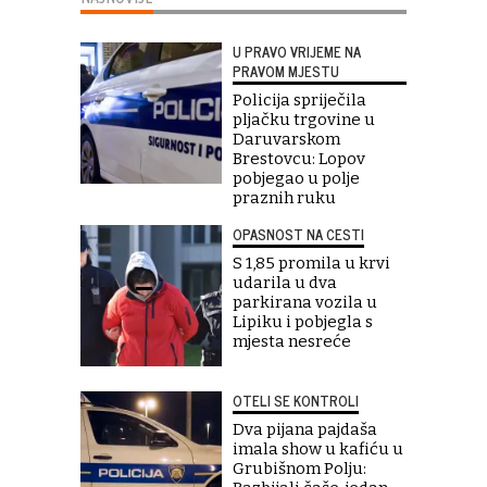
U PRAVO VRIJEME NA
PRAVOM MJESTU
Policija spriječila
pljačku trgovine u
Daruvarskom
Brestovcu: Lopov
pobjegao u polje
praznih ruku
OPASNOST NA CESTI
S 1,85 promila u krvi
udarila u dva
parkirana vozila u
Lipiku i pobjegla s
mjesta nesreće
OTELI SE KONTROLI
Dva pijana pajdaša
imala show u kafiću u
Grubišnom Polju: