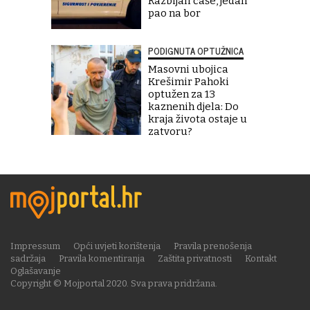
Razbijali čaše, jedan
pao na bor
PODIGNUTA OPTUŽNICA
Masovni ubojica
Krešimir Pahoki
optužen za 13
kaznenih djela: Do
kraja života ostaje u
zatvoru?
Impressum
Opći uvjeti korištenja
Pravila prenošenja
sadržaja
Pravila komentiranja
Zaštita privatnosti
Kontakt
Oglašavanje
Copyright © Mojportal 2020. Sva prava pridržana.