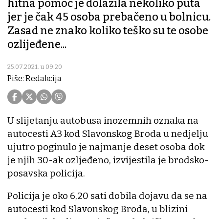
hitna pomoć je dolazila nekoliko puta
jer je čak 45 osoba prebačeno u bolnicu.
Zasad ne znako koliko teško su te osobe
ozlijeđene...
25.07.2021. u 09:20
Piše: Redakcija
U slijetanju autobusa inozemnih oznaka na
autocesti A3 kod Slavonskog Broda u nedjelju
ujutro poginulo je najmanje deset osoba dok
je njih 30-ak ozljeđeno, izvijestila je brodsko-
posavska policija.
Policija je oko 6,20 sati dobila dojavu da se na
autocesti kod Slavonskog Broda, u blizini