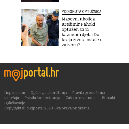
PODIGNUTA OPTUŽNICA
Masovni ubojica
Krešimir Pahoki
optužen za 13
kaznenih djela: Do
kraja života ostaje u
zatvoru?
Impressum
Opći uvjeti korištenja
Pravila prenošenja
sadržaja
Pravila komentiranja
Zaštita privatnosti
Kontakt
Oglašavanje
Copyright © Mojportal 2020. Sva prava pridržana.