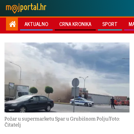
AKTUALNO
CRNA KRONIKA
SPORT
M
Požar u supermarketu Spar u Grubišnom Polju/Foto:
Čitatelj