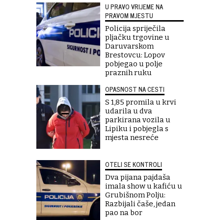
U PRAVO VRIJEME NA
PRAVOM MJESTU
Policija spriječila
pljačku trgovine u
Daruvarskom
Brestovcu: Lopov
pobjegao u polje
praznih ruku
OPASNOST NA CESTI
S 1,85 promila u krvi
udarila u dva
parkirana vozila u
Lipiku i pobjegla s
mjesta nesreće
OTELI SE KONTROLI
Dva pijana pajdaša
imala show u kafiću u
Grubišnom Polju:
Razbijali čaše, jedan
pao na bor