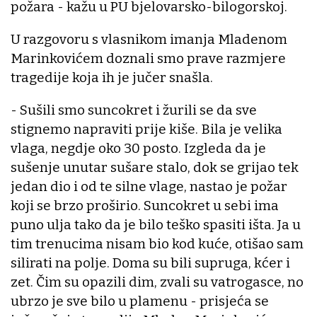
požara - kažu u PU bjelovarsko-bilogorskoj.
U razgovoru s vlasnikom imanja Mladenom
Marinkovićem doznali smo prave razmjere
tragedije koja ih je jučer snašla.
- Sušili smo suncokret i žurili se da sve
stignemo napraviti prije kiše. Bila je velika
vlaga, negdje oko 30 posto. Izgleda da je
sušenje unutar sušare stalo, dok se grijao tek
jedan dio i od te silne vlage, nastao je požar
koji se brzo proširio. Suncokret u sebi ima
puno ulja tako da je bilo teško spasiti išta. Ja u
tim trenucima nisam bio kod kuće, otišao sam
silirati na polje. Doma su bili supruga, kćer i
zet. Čim su opazili dim, zvali su vatrogasce, no
ubrzo je sve bilo u plamenu - prisjeća se