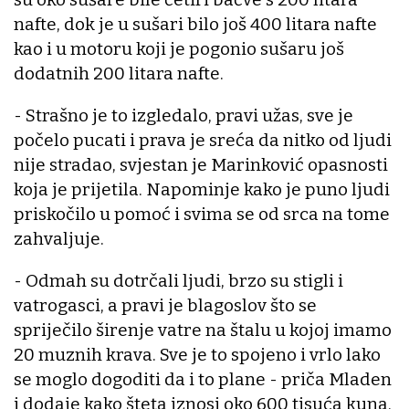
nafte, dok je u sušari bilo još 400 litara nafte
kao i u motoru koji je pogonio sušaru još
dodatnih 200 litara nafte.
- Strašno je to izgledalo, pravi užas, sve je
počelo pucati i prava je sreća da nitko od ljudi
nije stradao, svjestan je Marinković opasnosti
koja je prijetila. Napominje kako je puno ljudi
priskočilo u pomoć i svima se od srca na tome
zahvaljuje.
- Odmah su dotrčali ljudi, brzo su stigli i
vatrogasci, a pravi je blagoslov što se
spriječilo širenje vatre na štalu u kojoj imamo
20 muznih krava. Sve je to spojeno i vrlo lako
se moglo dogoditi da i to plane - priča Mladen
i dodaje kako šteta iznosi oko 600 tisuća kuna.