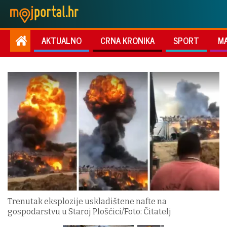
AKTUALNO
CRNA KRONIKA
SPORT
M
Trenutak eksplozije uskladištene nafte na
gospodarstvu u Staroj Plošćici/Foto: Čitatelj