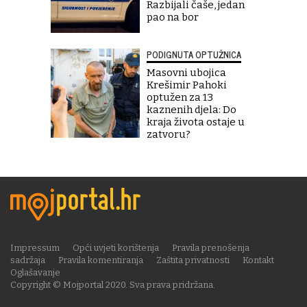
Razbijali čaše, jedan
pao na bor
PODIGNUTA OPTUŽNICA
Masovni ubojica
Krešimir Pahoki
optužen za 13
kaznenih djela: Do
kraja života ostaje u
zatvoru?
Impressum
Opći uvjeti korištenja
Pravila prenošenja
sadržaja
Pravila komentiranja
Zaštita privatnosti
Kontakt
Oglašavanje
Copyright © Mojportal 2020. Sva prava pridržana.