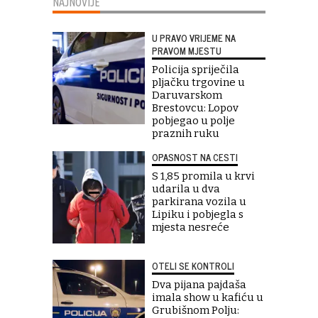
NAJNOVIJE
U PRAVO VRIJEME NA
PRAVOM MJESTU
Policija spriječila
pljačku trgovine u
Daruvarskom
Brestovcu: Lopov
pobjegao u polje
praznih ruku
OPASNOST NA CESTI
S 1,85 promila u krvi
udarila u dva
parkirana vozila u
Lipiku i pobjegla s
mjesta nesreće
OTELI SE KONTROLI
Dva pijana pajdaša
imala show u kafiću u
Grubišnom Polju: