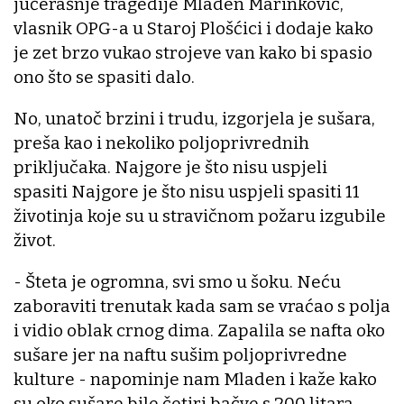
jučerašnje tragedije Mladen Marinković,
vlasnik OPG-a u Staroj Plošćici i dodaje kako
je zet brzo vukao strojeve van kako bi spasio
ono što se spasiti dalo.
No, unatoč brzini i trudu, izgorjela je sušara,
preša kao i nekoliko poljoprivrednih
priključaka. Najgore je što nisu uspjeli
spasiti Najgore je što nisu uspjeli spasiti 11
životinja koje su u stravičnom požaru izgubile
život.
- Šteta je ogromna, svi smo u šoku. Neću
zaboraviti trenutak kada sam se vraćao s polja
i vidio oblak crnog dima. Zapalila se nafta oko
sušare jer na naftu sušim poljoprivredne
kulture - napominje nam Mladen i kaže kako
su oko sušare bile četiri bačve s 200 litara