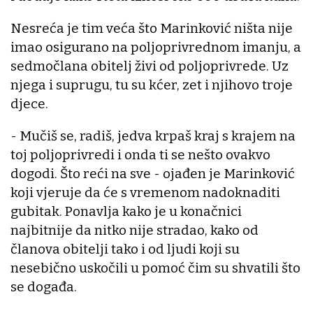
Nesreća je tim veća što Marinković ništa nije
imao osigurano na poljoprivrednom imanju, a
sedmočlana obitelj živi od poljoprivrede. Uz
njega i suprugu, tu su kćer, zet i njihovo troje
djece.
- Mučiš se, radiš, jedva krpaš kraj s krajem na
toj poljoprivredi i onda ti se nešto ovakvo
dogodi. Što reći na sve - ojađen je Marinković
koji vjeruje da će s vremenom nadoknaditi
gubitak. Ponavlja kako je u konačnici
najbitnije da nitko nije stradao, kako od
članova obitelji tako i od ljudi koji su
nesebično uskočili u pomoć čim su shvatili što
se događa.