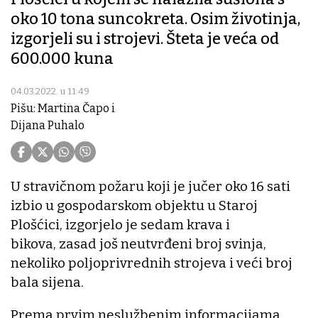
oko 10 tona suncokreta. Osim životinja,
izgorjeli su i strojevi. Šteta je veća od
600.000 kuna
04.03.2022. u 11:49
Pišu: Martina Čapo i
Dijana Puhalo
U stravičnom požaru koji je jučer oko 16 sati
izbio u gospodarskom objektu u Staroj
Plošćici, izgorjelo je sedam krava i
bikova, zasad još neutvrđeni broj svinja,
nekoliko poljoprivrednih strojeva i veći broj
bala sijena.
Prema prvim neslužbenim informacijama