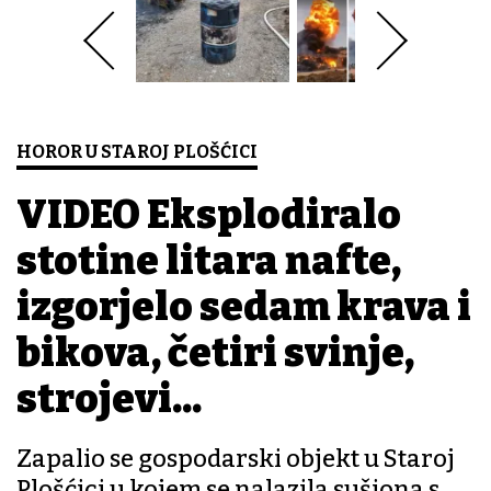
HOROR U STAROJ PLOŠĆICI
VIDEO Eksplodiralo
stotine litara nafte,
izgorjelo sedam krava i
bikova, četiri svinje,
strojevi...
Zapalio se gospodarski objekt u Staroj
Plošćici u kojem se nalazila sušiona s