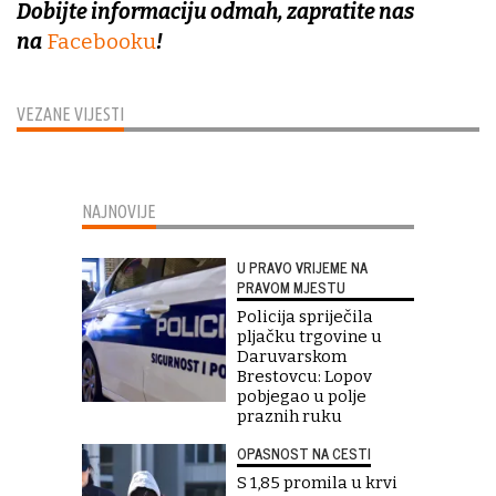
Dobijte informaciju odmah, zapratite nas
na
Facebooku
!
VEZANE VIJESTI
NAJNOVIJE
U PRAVO VRIJEME NA
PRAVOM MJESTU
Policija spriječila
pljačku trgovine u
Daruvarskom
Brestovcu: Lopov
pobjegao u polje
praznih ruku
OPASNOST NA CESTI
S 1,85 promila u krvi