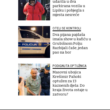
udarila u dva
parkirana vozila u
Lipiku i pobjegla s
mjesta nesreće
OTELI SE KONTROLI
Dva pijana pajdaša
imala show u kafiću u
Grubišnom Polju:
Razbijali čaše, jedan
pao na bor
PODIGNUTA OPTUŽNICA
Masovni ubojica
Krešimir Pahoki
optužen za 13
kaznenih djela: Do
kraja života ostaje u
zatvoru?