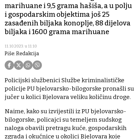
marihuane i 9,5 grama hašiša, a u polju
i gospodarskim objektima još 25
zasađenih biljaka konoplje, 88 dijelova
biljaka i 1600 grama marihuane
11.10.2023. u 11:10
Piše: Redakcija
Policijski službenici Službe kriminalističke
policije PU bjelovarsko-bilogorske pronašli su
jučer u kolici Bjelovara veliku količinu droge.
Naime, kako su izvijestili iz PU bjelovarsko-
bilogorske, policajci su temeljem sudskog
naloga obavili pretragu kuće, gospodarskih
zgrada i okućnice u okolici Bjelovara koje