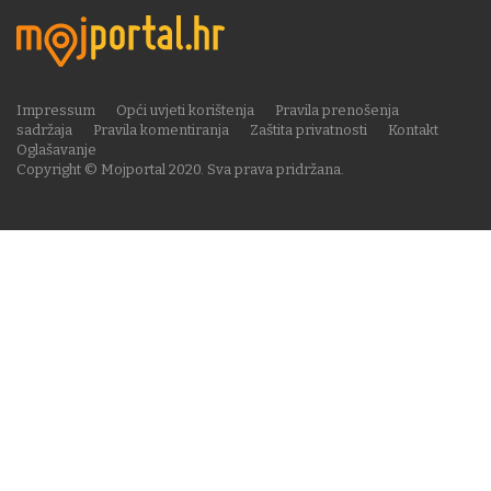
Impressum
Opći uvjeti korištenja
Pravila prenošenja
sadržaja
Pravila komentiranja
Zaštita privatnosti
Kontakt
Oglašavanje
Copyright © Mojportal 2020. Sva prava pridržana.