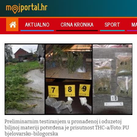
AKTUALNO
CRNA KRONIKA
SPORT
M
Preliminarnim testiranjem u pronađenoj i oduzetoj
biljnoj materiji potvrđena je prisutnost THC-a/Foto: PU
bjelovarsko-bilogorska