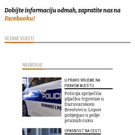
Dobijte informaciju odmah, zapratite nas na
Facebooku!
VEZANE VIJESTI
NAJNOVIJE
U PRAVO VRIJEME NA
PRAVOM MJESTU
Policija spriječila
pljačku trgovine u
Daruvarskom
Brestovcu: Lopov
pobjegao u polje
praznih ruku
OPASNOST NA CESTI