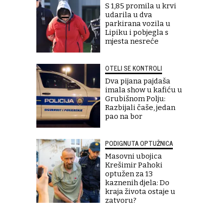
S 1,85 promila u krvi
udarila u dva
parkirana vozila u
Lipiku i pobjegla s
mjesta nesreće
OTELI SE KONTROLI
Dva pijana pajdaša
imala show u kafiću u
Grubišnom Polju:
Razbijali čaše, jedan
pao na bor
PODIGNUTA OPTUŽNICA
Masovni ubojica
Krešimir Pahoki
optužen za 13
kaznenih djela: Do
kraja života ostaje u
zatvoru?