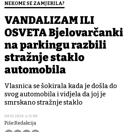
NEKOME SE ZAMJERILA?
VANDALIZAM ILI
OSVETA Bjelovarčanki
na parkingu razbili
stražnje staklo
automobila
Vlasnica se šokirala kada je došla do
svog automobila i vidjela da joj je
smrskano stražnje staklo
04.01.2024. u 11:08
Piše:Redakcija