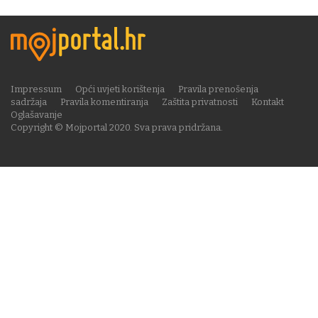
Impressum
Opći uvjeti korištenja
Pravila prenošenja
sadržaja
Pravila komentiranja
Zaštita privatnosti
Kontakt
Oglašavanje
Copyright © Mojportal 2020. Sva prava pridržana.