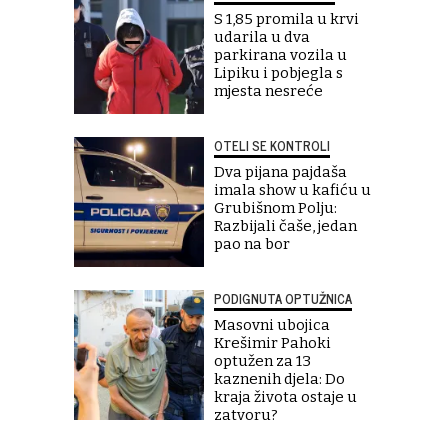
S 1,85 promila u krvi
udarila u dva
parkirana vozila u
Lipiku i pobjegla s
mjesta nesreće
OTELI SE KONTROLI
Dva pijana pajdaša
imala show u kafiću u
Grubišnom Polju:
Razbijali čaše, jedan
pao na bor
PODIGNUTA OPTUŽNICA
Masovni ubojica
Krešimir Pahoki
optužen za 13
kaznenih djela: Do
kraja života ostaje u
zatvoru?