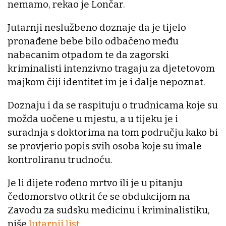
nemamo, rekao je Lončar.
Jutarnji neslužbeno doznaje da je tijelo
pronađene bebe bilo odbačeno među
nabacanim otpadom te da zagorski
kriminalisti intenzivno tragaju za djetetovom
majkom čiji identitet im je i dalje nepoznat.
Doznaju i da se raspituju o trudnicama koje su
možda uočene u mjestu, a u tijeku je i
suradnja s doktorima na tom području kako bi
se provjerio popis svih osoba koje su imale
kontroliranu trudnoću.
Je li dijete rođeno mrtvo ili je u pitanju
čedomorstvo otkrit će se obdukcijom na
Zavodu za sudsku medicinu i kriminalistiku,
piše
Jutarnji list.