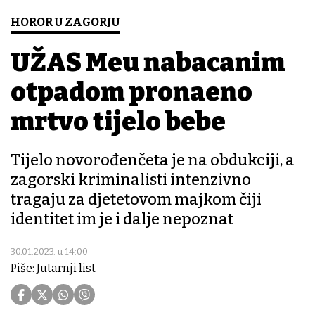
HOROR U ZAGORJU
UŽAS Među nabacanim
otpadom pronađeno
mrtvo tijelo bebe
Tijelo novorođenčeta je na obdukciji, a
zagorski kriminalisti intenzivno
tragaju za djetetovom majkom čiji
identitet im je i dalje nepoznat
30.01.2023. u 14:00
Piše: Jutarnji list