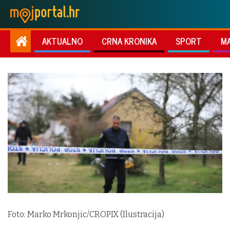
AKTUALNO
CRNA KRONIKA
SPORT
M
Foto: Marko Mrkonjic/CROPIX (Ilustracija)