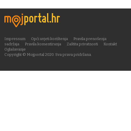
Impressum
Opći uvjeti korištenja
Pravila prenošenja
sadržaja
Pravila komentiranja
Zaštita privatnosti
Kontakt
Oglašavanje
Copyright © Mojportal 2020. Sva prava pridržana.