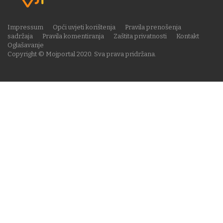
Impressum
Opći uvjeti korištenja
Pravila prenošenja
sadržaja
Pravila komentiranja
Zaštita privatnosti
Kontakt
Oglašavanje
Copyright © Mojportal 2020. Sva prava pridržana.