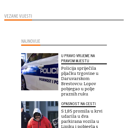
VEZANE VIJESTI
NAJNOVIJE
U PRAVO VRIJEME NA
PRAVOM MJESTU
Policija spriječila
pljačku trgovine u
Daruvarskom
Brestovcu: Lopov
pobjegao u polje
praznih ruku
OPASNOST NA CESTI
S 1,85 promila u krvi
udarila u dva
parkirana vozila u
Lipiku i pobjegla s