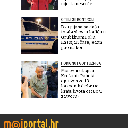
mjesta nesreće
OTELI SE KONTROLI
Dva pijana pajdaša
imala show u kafiću u
Grubišnom Polju:
Razbijali čaše, jedan
pao na bor
PODIGNUTA OPTUŽNICA
Masovni ubojica
Krešimir Pahoki
optužen za 13
kaznenih djela: Do
kraja života ostaje u
zatvoru?