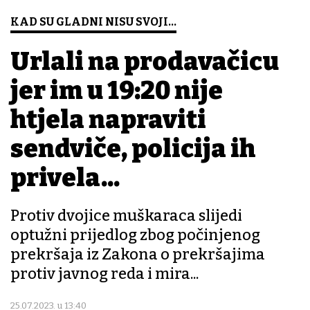
KAD SU GLADNI NISU SVOJI...
Urlali na prodavačicu
jer im u 19:20 nije
htjela napraviti
sendviče, policija ih
privela...
Protiv dvojice muškaraca slijedi
optužni prijedlog zbog počinjenog
prekršaja iz Zakona o prekršajima
protiv javnog reda i mira...
25.07.2023. u 13:40