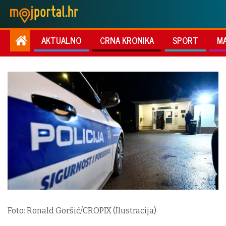
AKTUALNO
CRNA KRONIKA
SPORT
M
Foto: Ronald Goršić/CROPIX (Ilustracija)