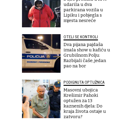
udarila u dva
parkirana vozila u
Lipiku i pobjegla s
mjesta nesreće
OTELI SE KONTROLI
Dva pijana pajdaša
imala show u kafiću u
Grubišnom Polju:
Razbijali čaše, jedan
pao na bor
PODIGNUTA OPTUŽNICA
Masovni ubojica
Krešimir Pahoki
optužen za 13
kaznenih djela: Do
kraja života ostaje u
zatvoru?