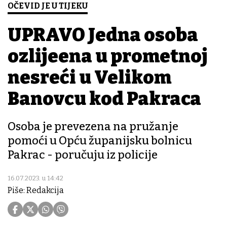
OČEVID JE U TIJEKU
UPRAVO Jedna osoba
ozlijeđena u prometnoj
nesreći u Velikom
Banovcu kod Pakraca
Osoba je prevezena na pružanje
pomoći u Opću županijsku bolnicu
Pakrac - poručuju iz policije
16.07.2023. u 14:42
Piše: Redakcija