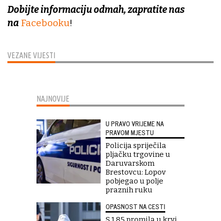
Dobijte informaciju odmah, zapratite nas
na
Facebooku
!
VEZANE VIJESTI
NAJNOVIJE
U PRAVO VRIJEME NA
PRAVOM MJESTU
Policija spriječila
pljačku trgovine u
Daruvarskom
Brestovcu: Lopov
pobjegao u polje
praznih ruku
OPASNOST NA CESTI
S 1,85 promila u krvi