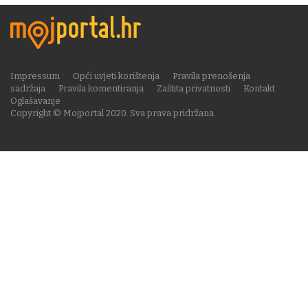
Impressum
Opći uvjeti korištenja
Pravila prenošenja
sadržaja
Pravila komentiranja
Zaštita privatnosti
Kontakt
Oglašavanje
Copyright © Mojportal 2020. Sva prava pridržana.