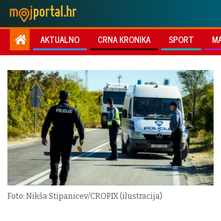
AKTUALNO
CRNA KRONIKA
SPORT
M
Foto: Nikša Stipanicev/CROPIX (ilustracija)