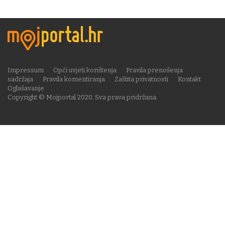
Impressum
Opći uvjeti korištenja
Pravila prenošenja
sadržaja
Pravila komentiranja
Zaštita privatnosti
Kontakt
Oglašavanje
Copyright © Mojportal 2020. Sva prava pridržana.