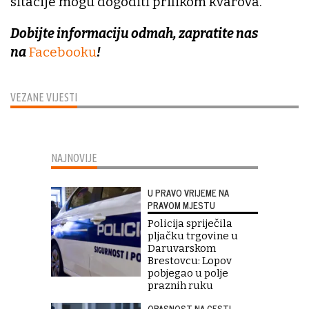
sitacije mogu dogoditi prilikom kvarova.
Dobijte informaciju odmah, zapratite nas
na
Facebooku
!
VEZANE VIJESTI
NAJNOVIJE
U PRAVO VRIJEME NA
PRAVOM MJESTU
Policija spriječila
pljačku trgovine u
Daruvarskom
Brestovcu: Lopov
pobjegao u polje
praznih ruku
OPASNOST NA CESTI