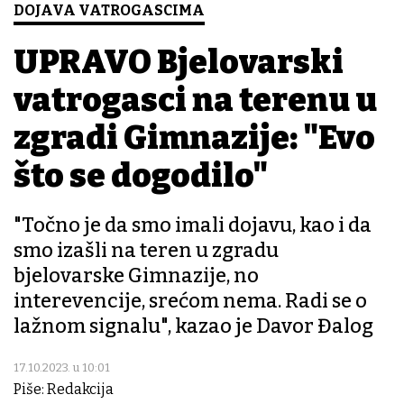
DOJAVA VATROGASCIMA
UPRAVO Bjelovarski
vatrogasci na terenu u
zgradi Gimnazije: "Evo
što se dogodilo"
"Točno je da smo imali dojavu, kao i da
smo izašli na teren u zgradu
bjelovarske Gimnazije, no
interevencije, srećom nema. Radi se o
lažnom signalu", kazao je Davor Đalog
17.10.2023. u 10:01
Piše: Redakcija