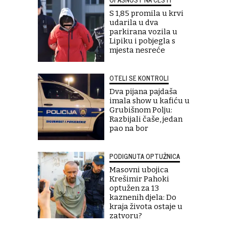
S 1,85 promila u krvi
udarila u dva
parkirana vozila u
Lipiku i pobjegla s
mjesta nesreće
OTELI SE KONTROLI
Dva pijana pajdaša
imala show u kafiću u
Grubišnom Polju:
Razbijali čaše, jedan
pao na bor
PODIGNUTA OPTUŽNICA
Masovni ubojica
Krešimir Pahoki
optužen za 13
kaznenih djela: Do
kraja života ostaje u
zatvoru?