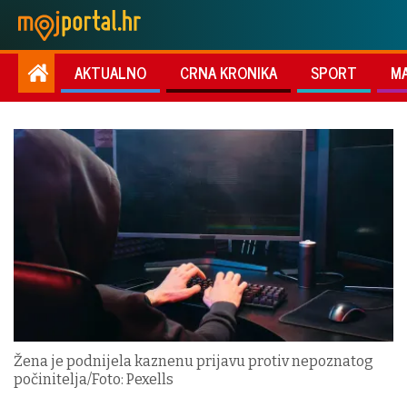
AKTUALNO
CRNA KRONIKA
SPORT
M
Žena je podnijela kaznenu prijavu protiv nepoznatog
počinitelja/Foto: Pexells