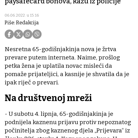
paysafecard bonova, kažu iz policije
06.06.2022. u 15:16
Piše: Redakcija
Nesretna 65-godišnjakinja nova je žrtva
prevare putem interneta. Naime, prošlog
petka žena je uplatila novac misleći da
pomaže prijateljici, a kasnije je shvatila da je
ipak riječ o prevari.
Na društvenoj mreži
- U subotu 4. lipnja, 65-godišnjakinja je
podnijela kaznenu prijavu protiv nepoznatog
počinitelja zbog kaznenog djela „Prijevara“ iz