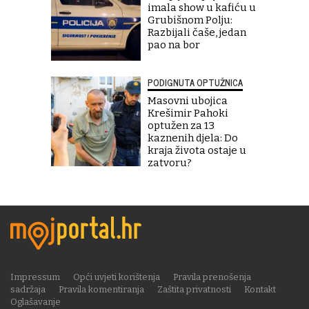
imala show u kafiću u
Grubišnom Polju:
Razbijali čaše, jedan
pao na bor
PODIGNUTA OPTUŽNICA
Masovni ubojica
Krešimir Pahoki
optužen za 13
kaznenih djela: Do
kraja života ostaje u
zatvoru?
Impressum
Opći uvjeti korištenja
Pravila prenošenja
sadržaja
Pravila komentiranja
Zaštita privatnosti
Kontakt
Oglašavanje