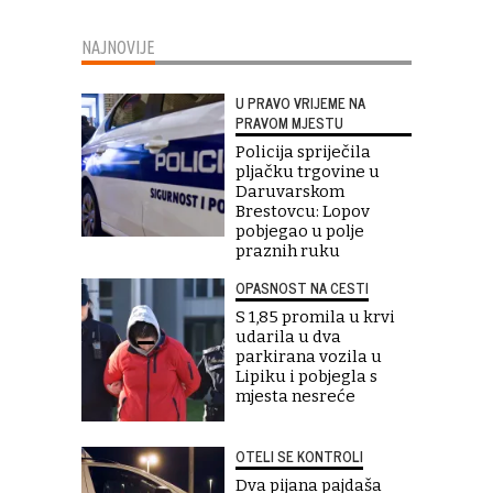
NAJNOVIJE
U PRAVO VRIJEME NA
PRAVOM MJESTU
Policija spriječila
pljačku trgovine u
Daruvarskom
Brestovcu: Lopov
pobjegao u polje
praznih ruku
OPASNOST NA CESTI
S 1,85 promila u krvi
udarila u dva
parkirana vozila u
Lipiku i pobjegla s
mjesta nesreće
OTELI SE KONTROLI
Dva pijana pajdaša