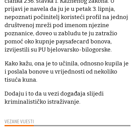
članka 236. stavka 1. Kaznenog zakona. U
prijavi je navela da ju je u petak 3. lipnja,
nepoznati počinitelj koristeći profil na jednoj
društvenoj mreži pod imenom njezine
poznanice, doveo u zabludu te ju zatražio
pomoć oko kupnje paysafecard bonova,
izvijestili su PU bjelovarsko-bilogorske.
Kako kažu, ona je to učinila, odnosno kupila je
i poslala bonove u vrijednosti od nekoliko
tisuća kuna.
Dodaju i to da u vezi događaja slijedi
kriminalističko istraživanje.
VEZANE VIJESTI