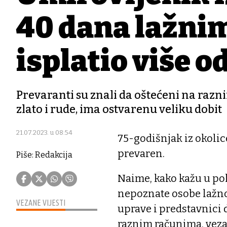
40 dana lažni
isplatio više o
Prevaranti su znali da oštećeni na razni
zlato i rude, ima ostvarenu veliku dobit
21.07.2023. u 08:54
75-godišnjak iz okolice
prevaren.
Piše: Redakcija
Naime, kako kažu u pol
nepoznate osobe lažno 
VEZANE VIJESTI
uprave i predstavnici 
raznim računima, vezano