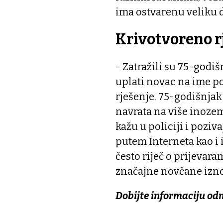
ima ostvarenu veliku d
Krivotvoreno r
- Zatražili su 75-godiš
uplati novac na ime p
rješenje. 75-godišnjak j
navrata na više inozem
kažu u policiji i pozi
putem Interneta kao i i
često riječ o prijevar
značajne novčane izn
Dobijte informaciju od