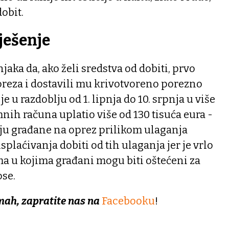
obit.
ješenje
njaka da, ako želi sredstva od dobiti, prvo
oreza i dostavili mu krivotvoreno porezno
e u razdoblju od 1. lipnja do 10. srpnja u više
nih računa uplatio više od 130 tisuća eura -
vaju građane na oprez prilikom ulaganja
splaćivanja dobiti od tih ulaganja jer je vrlo
ama u kojima građani mogu biti oštećeni za
ose.
mah, zapratite nas na
Facebooku
!