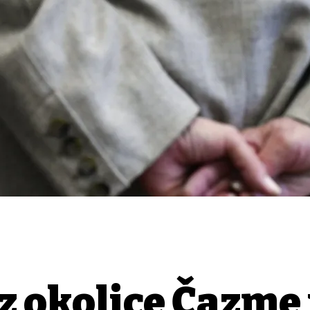
z okolice Čazme