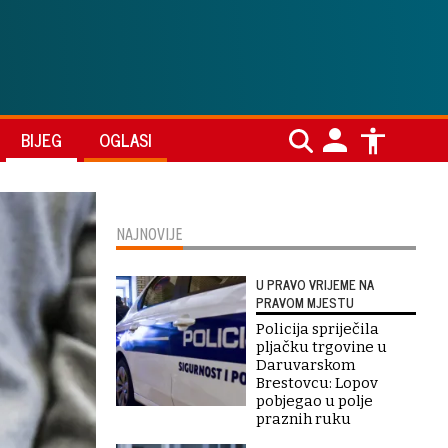
BIJEG
OGLASI
NAJNOVIJE
U PRAVO VRIJEME NA
PRAVOM MJESTU
Policija spriječila
pljačku trgovine u
Daruvarskom
Brestovcu: Lopov
pobjegao u polje
praznih ruku