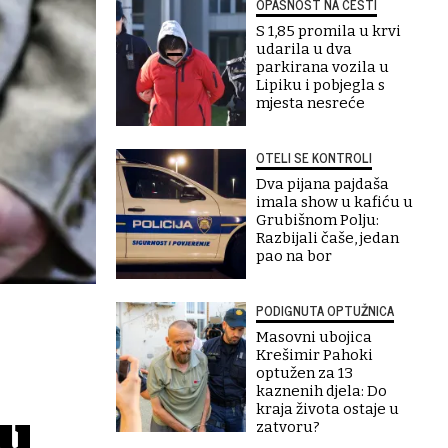
OPASNOST NA CESTI
S 1,85 promila u krvi
udarila u dva
parkirana vozila u
Lipiku i pobjegla s
mjesta nesreće
OTELI SE KONTROLI
Dva pijana pajdaša
imala show u kafiću u
Grubišnom Polju:
Razbijali čaše, jedan
pao na bor
PODIGNUTA OPTUŽNICA
Masovni ubojica
Krešimir Pahoki
optužen za 13
kaznenih djela: Do
kraja života ostaje u
 u
zatvoru?