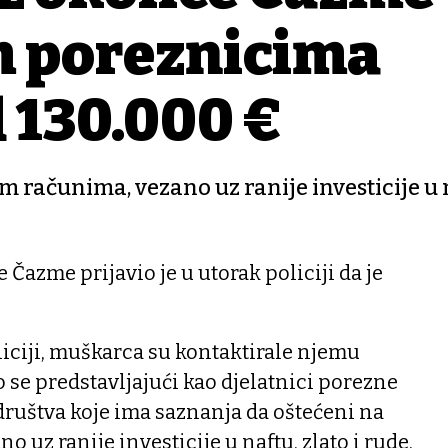
m poreznicima
d 130.000 €
m računima, vezano uz ranije investicije u 
 Čazme prijavio je u utorak policiji da je
iciji, muškarca su kontaktirale njemu
se predstavljajući kao djelatnici porezne
društva koje ima saznanja da oštećeni na
 uz ranije investicije u naftu, zlato i rude,