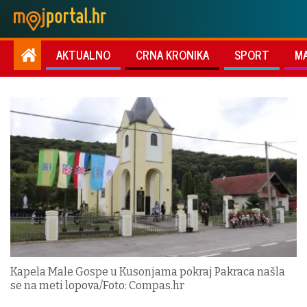
AKTUALNO
CRNA KRONIKA
SPORT
M
Kapela Male Gospe u Kusonjama pokraj Pakraca našla
se na meti lopova/Foto: Compas.hr