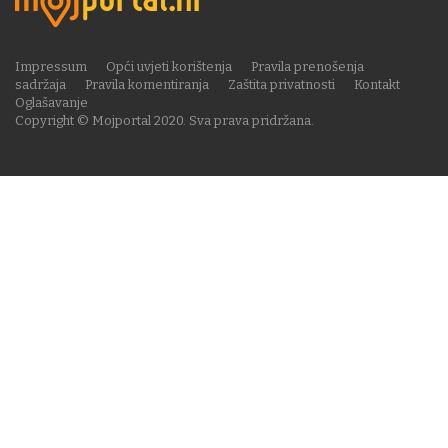
Impressum
Opći uvjeti korištenja
Pravila prenošenja
sadržaja
Pravila komentiranja
Zaštita privatnosti
Kontakt
Oglašavanje
Copyright © Mojportal 2020. Sva prava pridržana.