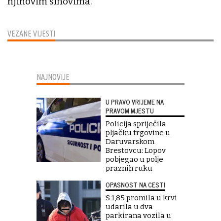
njihovim sinovima.
VEZANE VIJESTI
NAJNOVIJE
U PRAVO VRIJEME NA
PRAVOM MJESTU
Policija spriječila
pljačku trgovine u
Daruvarskom
Brestovcu: Lopov
pobjegao u polje
praznih ruku
OPASNOST NA CESTI
S 1,85 promila u krvi
udarila u dva
parkirana vozila u