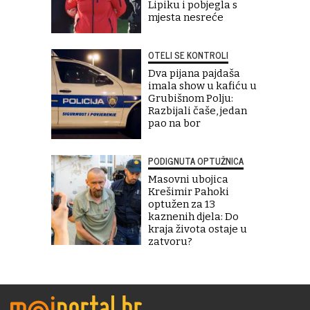
Lipiku i pobjegla s
mjesta nesreće
OTELI SE KONTROLI
Dva pijana pajdaša
imala show u kafiću u
Grubišnom Polju:
Razbijali čaše, jedan
pao na bor
PODIGNUTA OPTUŽNICA
Masovni ubojica
Krešimir Pahoki
optužen za 13
kaznenih djela: Do
kraja života ostaje u
zatvoru?