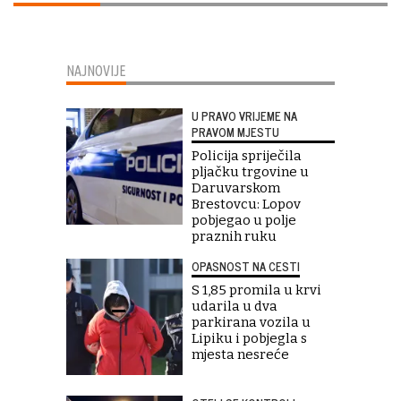
NAJNOVIJE
U PRAVO VRIJEME NA
PRAVOM MJESTU
Policija spriječila
pljačku trgovine u
Daruvarskom
Brestovcu: Lopov
pobjegao u polje
praznih ruku
OPASNOST NA CESTI
S 1,85 promila u krvi
udarila u dva
parkirana vozila u
Lipiku i pobjegla s
mjesta nesreće