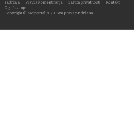
sadržaja
Pravila komentiranja
Zaštita privatnosti
Kontakt
Oglašavanje
Copyright © Mojportal 2020. Sva prava pridržana.