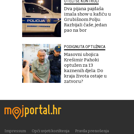
OTELI SE KONTROLI
Dva pijana pajdaša
imala show u kafiću u
Grubišnom Polju:
Razbijali čaše, jedan
pao na bor
PODIGNUTA OPTUŽNICA
Masovni ubojica
Krešimir Pahoki
optužen za 13
kaznenih djela: Do
kraja života ostaje u
zatvoru?
Impressum
Opći uvjeti korištenja
Pravila prenošenja