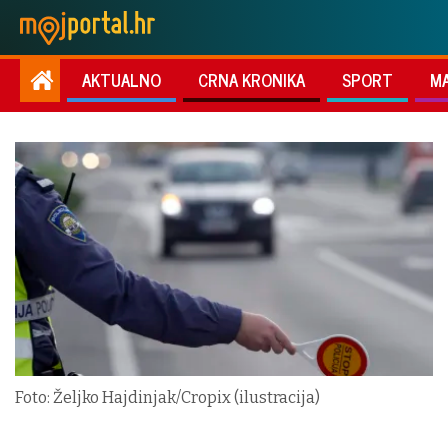
AKTUALNO
CRNA KRONIKA
SPORT
M
Foto: Željko Hajdinjak/Cropix (ilustracija)