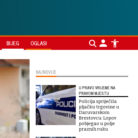
BIJEG
OGLASI
NAJNOVIJE
U PRAVO VRIJEME NA
PRAVOM MJESTU
Policija spriječila
pljačku trgovine u
Daruvarskom
Brestovcu: Lopov
pobjegao u polje
praznih ruku