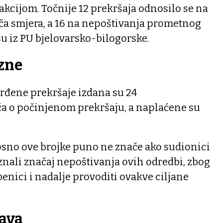
 akcijom. Točnije 12 prekršaja odnosilo se na
ča smjera, a 16 na nepoštivanja prometnog
 su iz PU bjelovarsko-bilogorske.
zne
tvrđene prekršaje izdana su 24
ća o počinjenom prekršaju, a naplaćene su
nosno ove brojke puno ne znače ako sudionici
nali značaj nepoštivanja ovih odredbi, zbog
benici i nadalje provoditi ovakve ciljane
rava