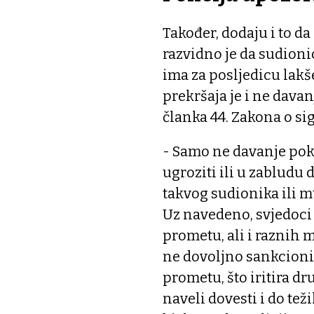
Također, dodaju i to 
razvidno je da sudionic
ima za posljedicu lakš
prekršaja je i ne dav
članka 44. Zakona o s
- Samo ne davanje pok
ugroziti ili u zabludu 
takvog sudionika ili m
Uz navedeno, svjedoci
prometu, ali i raznih 
ne dovoljno sankcionir
prometu, što iritira d
naveli dovesti i do tež