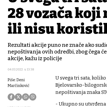
28 vozača koji 
ili nisu korist
Rezultati akcije puno ne znače ako sud
nepoštivanja ovih odredbi, zbog čega će 
akcije, kažu iz policije
04.03.2022. u 13:38
U svega tri sata, koliko
Piše: Deni
Bjelovarsko-bilogorsk
Marčinković
nepoštivanja znaka ST
- Ukupno su utvrđena 