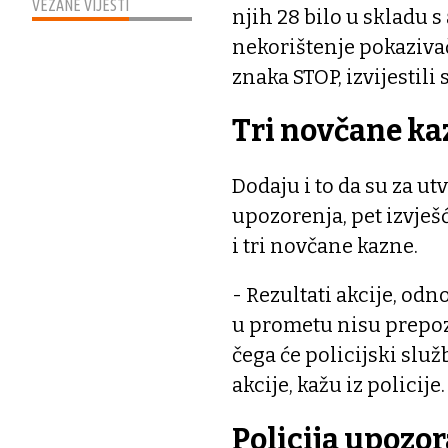
VEZANE VIJESTI
njih 28 bilo u skladu s
nekorištenje pokaziva
znaka STOP, izvijestili
Tri novčane ka
Dodaju i to da su za u
upozorenja, pet izvješ
i tri novčane kazne.
- Rezultati akcije, od
u prometu nisu prepoz
čega će policijski služ
akcije, kažu iz policije.
Policija upozo