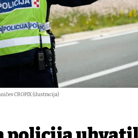
paničev CROPIX (ilustracija)
a policija uhvati