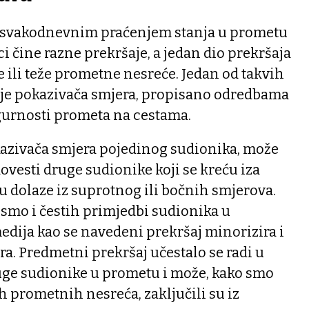
da svakodnevnim praćenjem stanja u prometu
i čine razne prekršaje, a jedan dio prekršaja
e ili teže prometne nesreće. Jedan od takvih
anje pokazivača smjera, propisano odredbama
igurnosti prometa na cestama.
azivača smjera pojedinog sudionika, može
dovesti druge sudionike koji se kreću iza
u dolaze iz suprotnog ili bočnih smjerova.
 smo i čestih primjedbi sudionika u
medija kao se navedeni prekršaj minorizira i
a. Predmetni prekršaj učestalo se radi u
ruge sudionike u prometu i može, kako smo
ih prometnih nesreća, zaključili su iz