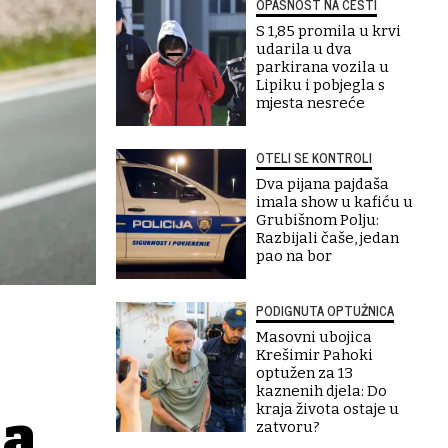
OPASNOST NA CESTI
S 1,85 promila u krvi
udarila u dva
parkirana vozila u
Lipiku i pobjegla s
mjesta nesreće
OTELI SE KONTROLI
Dva pijana pajdaša
imala show u kafiću u
Grubišnom Polju:
Razbijali čaše, jedan
pao na bor
PODIGNUTA OPTUŽNICA
Masovni ubojica
Krešimir Pahoki
optužen za 13
kaznenih djela: Do
kraja života ostaje u
la
zatvoru?