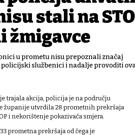
nisu stali na ST
ili žmigavce
ionici u prometu nisu prepoznali značaj
policijski službenici i nadalje provoditi o
 je trajala akcija, policija je na području
e županije utvrdila 28 prometnih prekršaja
OP i nekorištenje pokazivača smjera.
33 prometna prekršaja od čega je