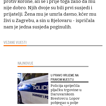
protiv korone, ali se i prije toga žalio da mu
nije dobro. Njih dvoje su bili prvi susjedi i
prijatelji. Žena mu je umrla davno, kćer mu
živi u Zagrebu, a sin u Bjelovaru - ispričala
nam je jedna susjeda poginulih.
VEZANE VIJESTI
NAJNOVIJE
U PRAVO VRIJEME NA
PRAVOM MJESTU
Policija spriječila
pljačku trgovine u
Daruvarskom
Brestovcu: Lopov
pobjegao u polje