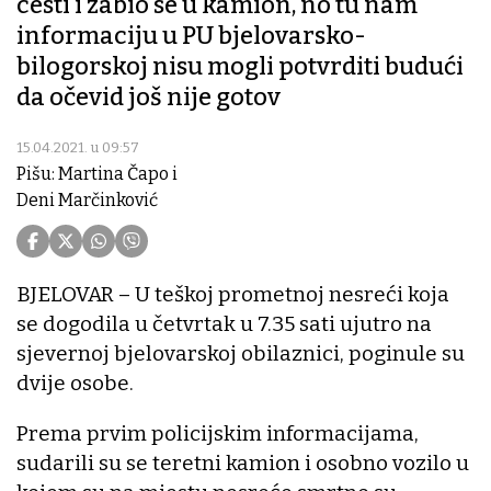
cesti i zabio se u kamion, no tu nam
informaciju u PU bjelovarsko-
bilogorskoj nisu mogli potvrditi budući
da očevid još nije gotov
15.04.2021. u 09:57
Pišu: Martina Čapo i
Deni Marčinković
BJELOVAR – U teškoj prometnoj nesreći koja
se dogodila u četvrtak u 7.35 sati ujutro na
sjevernoj bjelovarskoj obilaznici, poginule su
dvije osobe.
Prema prvim policijskim informacijama,
sudarili su se teretni kamion i osobno vozilo u