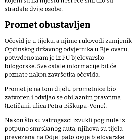
kojem su na mjestu nesreće smrtno su
stradale dvije osobe.
Promet obustavljen
Očevid je u tijeku, a njime rukovodi zamjenik
Općinskog državnog odvjetnika u Bjelovaru,
potvrđeno nam je iz PU bjelovarsko –
bilogorske. Sve ostale informacije bit će
poznate nakon završetka očevida.
Promet je na tom dijelu prometnice bio
zatvoren i odvijao se obilaznim pravcima
(Letičani, ulica Petra Biškupa-Vene).
Nakon što su vatrogasci izvukli poginule iz
potpuno smrskanog auta, njihova su tijela
prevezena na Odjel patologije bjelovarske