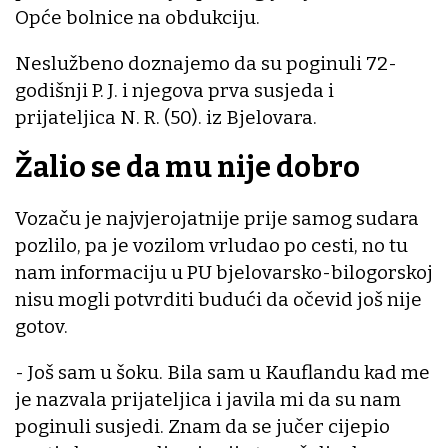
Opće bolnice na obdukciju.
Neslužbeno doznajemo da su poginuli 72-
godišnji P. J. i njegova prva susjeda i
prijateljica N. R. (50). iz Bjelovara.
Žalio se da mu nije dobro
Vozaču je najvjerojatnije prije samog sudara
pozlilo, pa je vozilom vrludao po cesti, no tu
nam informaciju u PU bjelovarsko-bilogorskoj
nisu mogli potvrditi budući da očevid još nije
gotov.
- Još sam u šoku. Bila sam u Kauflandu kad me
je nazvala prijateljica i javila mi da su nam
poginuli susjedi. Znam da se jučer cijepio