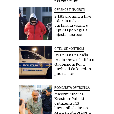
praznih ruku
OPASNOST NA CESTI
S 1,85 promila u krvi
udarila u dva
parkirana vozila u
Lipiku i pobjegla s
mjesta nesreće
OTELI SE KONTROLI
Dva pijana pajdaša
imala show u kafiću u
Grubišnom Polju:
Razbijali čaše, jedan
pao na bor
PODIGNUTA OPTUŽNICA
Masovni ubojica
Krešimir Pahoki
optužen za 13
kaznenih djela: Do
kraja života ostaje u