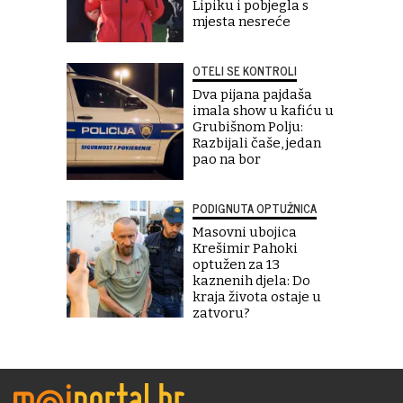
Lipiku i pobjegla s
mjesta nesreće
OTELI SE KONTROLI
Dva pijana pajdaša
imala show u kafiću u
Grubišnom Polju:
Razbijali čaše, jedan
pao na bor
PODIGNUTA OPTUŽNICA
Masovni ubojica
Krešimir Pahoki
optužen za 13
kaznenih djela: Do
kraja života ostaje u
zatvoru?