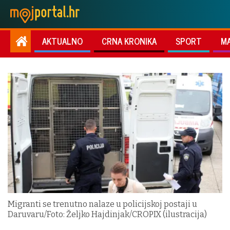
AKTUALNO
CRNA KRONIKA
SPORT
M
Migranti se trenutno nalaze u policijskoj postaji u
Daruvaru/Foto: Željko Hajdinjak/CROPIX (ilustracija)