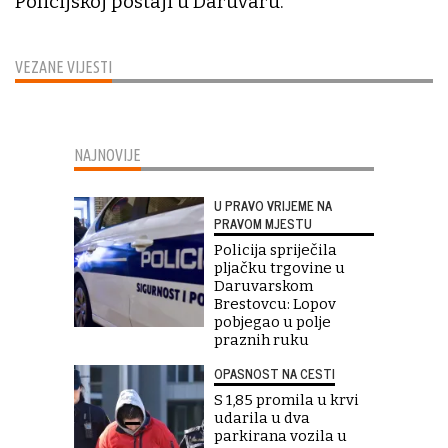
Policijskoj postaji u Daruvaru.
VEZANE VIJESTI
NAJNOVIJE
U PRAVO VRIJEME NA
PRAVOM MJESTU
Policija spriječila
pljačku trgovine u
Daruvarskom
Brestovcu: Lopov
pobjegao u polje
praznih ruku
OPASNOST NA CESTI
S 1,85 promila u krvi
udarila u dva
parkirana vozila u