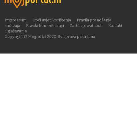
Impressum
Opći uvjeti korištenja
Pravila prenošenja
sadržaja
Pravila komentiranja
Zaštita privatnosti
Kontakt
Oglašavanje
Copyright © Mojportal 2020. Sva prava pridržana.