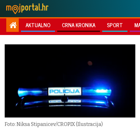
AKTUALNO
CRNA KRONIKA
SPORT
M
Foto: Niksa Stipanicev/CROPIX (Ilustracija)