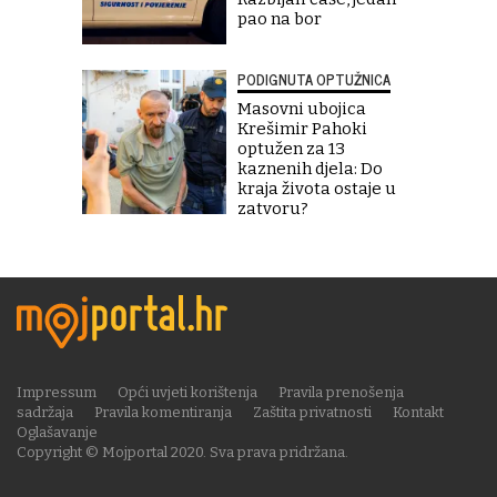
pao na bor
PODIGNUTA OPTUŽNICA
Masovni ubojica
Krešimir Pahoki
optužen za 13
kaznenih djela: Do
kraja života ostaje u
zatvoru?
Impressum
Opći uvjeti korištenja
Pravila prenošenja
sadržaja
Pravila komentiranja
Zaštita privatnosti
Kontakt
Oglašavanje
Copyright © Mojportal 2020. Sva prava pridržana.