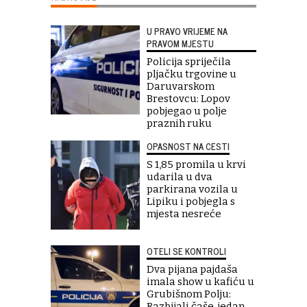
U PRAVO VRIJEME NA
PRAVOM MJESTU
Policija spriječila
pljačku trgovine u
Daruvarskom
Brestovcu: Lopov
pobjegao u polje
praznih ruku
OPASNOST NA CESTI
S 1,85 promila u krvi
udarila u dva
parkirana vozila u
Lipiku i pobjegla s
mjesta nesreće
OTELI SE KONTROLI
Dva pijana pajdaša
imala show u kafiću u
Grubišnom Polju:
Razbijali čaše, jedan