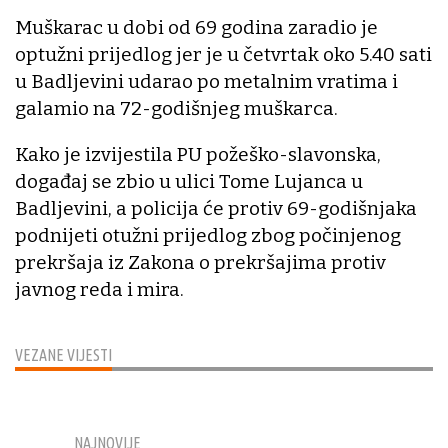
Muškarac u dobi od 69 godina zaradio je
optužni prijedlog jer je u četvrtak oko 5.40 sati
u Badljevini udarao po metalnim vratima i
galamio na 72-godišnjeg muškarca.
Kako je izvijestila PU požeško-slavonska,
događaj se zbio u ulici Tome Lujanca u
Badljevini, a policija će protiv 69-godišnjaka
podnijeti otužni prijedlog zbog počinjenog
prekršaja iz Zakona o prekršajima protiv
javnog reda i mira.
VEZANE VIJESTI
NAJNOVIJE