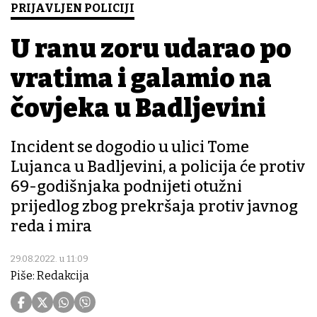
PRIJAVLJEN POLICIJI
U ranu zoru udarao po
vratima i galamio na
čovjeka u Badljevini
Incident se dogodio u ulici Tome
Lujanca u Badljevini, a policija će protiv
69-godišnjaka podnijeti otužni
prijedlog zbog prekršaja protiv javnog
reda i mira
29.08.2022. u 11:09
Piše: Redakcija