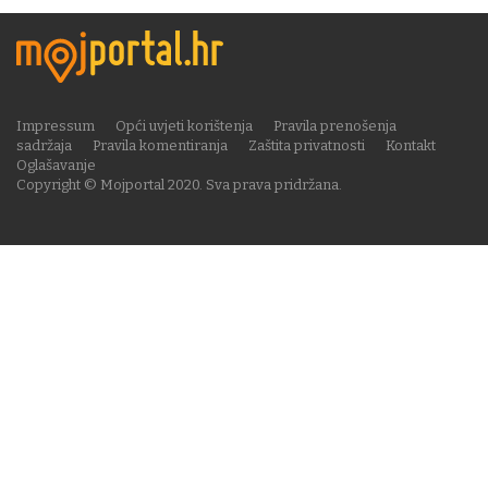
Impressum
Opći uvjeti korištenja
Pravila prenošenja
sadržaja
Pravila komentiranja
Zaštita privatnosti
Kontakt
Oglašavanje
Copyright © Mojportal 2020. Sva prava pridržana.