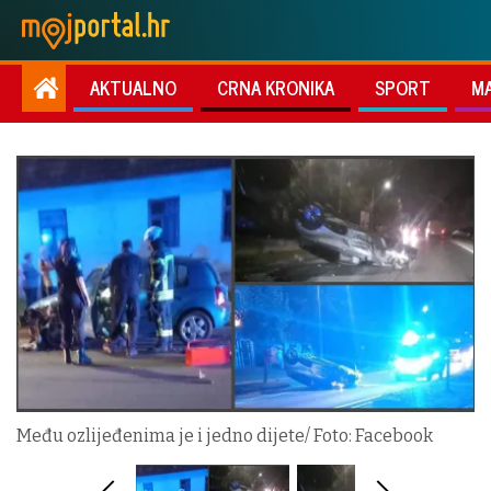
AKTUALNO
CRNA KRONIKA
SPORT
M
Među ozlijeđenima je i jedno dijete/ Foto: Facebook