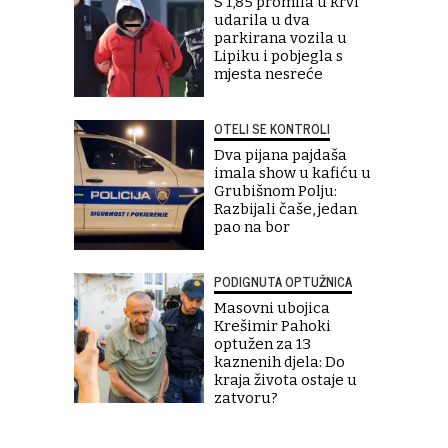
S 1,85 promila u krvi
udarila u dva
parkirana vozila u
Lipiku i pobjegla s
mjesta nesreće
OTELI SE KONTROLI
Dva pijana pajdaša
imala show u kafiću u
Grubišnom Polju:
Razbijali čaše, jedan
pao na bor
PODIGNUTA OPTUŽNICA
Masovni ubojica
Krešimir Pahoki
optužen za 13
kaznenih djela: Do
kraja života ostaje u
zatvoru?