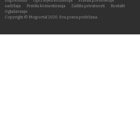
Impressum
Opći uvjeti korištenja
Pravila prenošenja
sadržaja
Pravila komentiranja
Zaštita privatnosti
Kontakt
Oglašavanje
Copyright © Mojportal 2020. Sva prava pridržana.