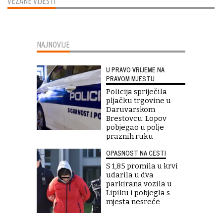
VEZANE VIJESTI
NAJNOVIJE
U PRAVO VRIJEME NA
PRAVOM MJESTU
Policija spriječila
pljačku trgovine u
Daruvarskom
Brestovcu: Lopov
pobjegao u polje
praznih ruku
OPASNOST NA CESTI
S 1,85 promila u krvi
udarila u dva
parkirana vozila u
Lipiku i pobjegla s
mjesta nesreće