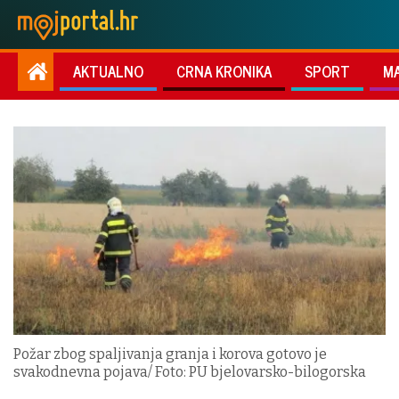
AKTUALNO
CRNA KRONIKA
SPORT
M
Požar zbog spaljivanja granja i korova gotovo je
svakodnevna pojava/ Foto: PU bjelovarsko-bilogorska