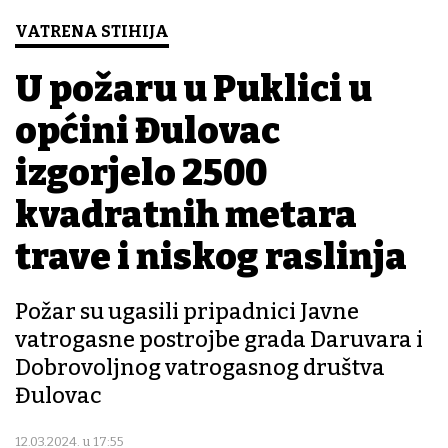
VATRENA STIHIJA
U požaru u Puklici u
općini Đulovac
izgorjelo 2500
kvadratnih metara
trave i niskog raslinja
Požar su ugasili pripadnici Javne
vatrogasne postrojbe grada Daruvara i
Dobrovoljnog vatrogasnog društva
Đulovac
12.03.2024. u 17:55