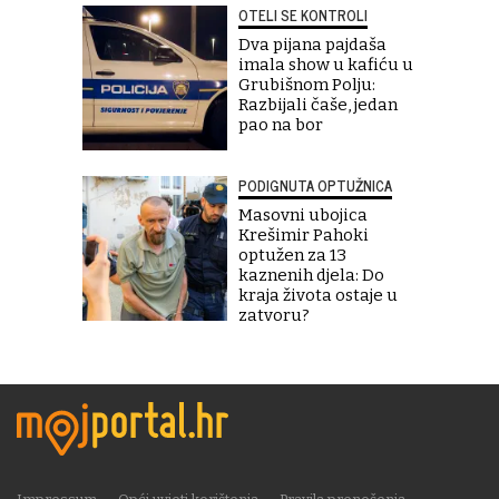
OTELI SE KONTROLI
Dva pijana pajdaša
imala show u kafiću u
Grubišnom Polju:
Razbijali čaše, jedan
pao na bor
PODIGNUTA OPTUŽNICA
Masovni ubojica
Krešimir Pahoki
optužen za 13
kaznenih djela: Do
kraja života ostaje u
zatvoru?