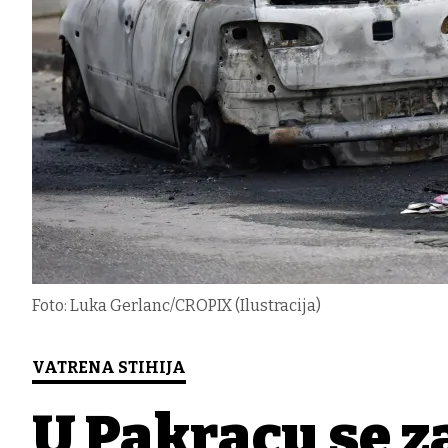
Foto: Luka Gerlanc/CROPIX (Ilustracija)
VATRENA STIHIJA
U Pakracu se za