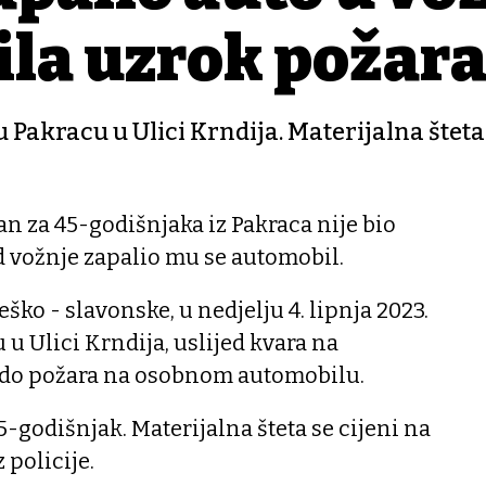
dila uzrok požara
 u Pakracu u Ulici Krndija. Materijalna šteta 
n za 45-godišnjaka iz Pakraca nije bio
ed vožnje zapalio mu se automobil.
eško - slavonske, u nedjelju 4. lipnja 2023.
u u Ulici Krndija, uslijed kvara na
e do požara na osobnom automobilu.
5-godišnjak. Materijalna šteta se cijeni na
 policije.