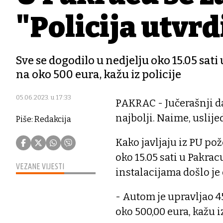
"Policija utvr
Sve se dogodilo u nedjelju oko 15.05 sati
na oko 500 eura, kažu iz policije
05.06.2023. u 17:33
PAKRAC - Jučerašnji da
najbolji. Naime, uslij
Piše: Redakcija
Kako javljaju iz PU pož
oko 15.05 sati u Pakrac
VEZANE VIJESTI
instalacijama došlo j
- Autom je upravljao 4
oko 500,00 eura, kažu iz