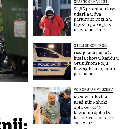
OPASNOST NA CESTI
S 1,85 promila u krvi
udarila u dva
parkirana vozila u
Lipiku i pobjegla s
mjesta nesreće
OTELI SE KONTROLI
Dva pijana pajdaša
imala show u kafiću u
Grubišnom Polju:
Razbijali čaše, jedan
pao na bor
PODIGNUTA OPTUŽNICA
Masovni ubojica
Krešimir Pahoki
optužen za 13
kaznenih djela: Do
kraja života ostaje u
nji:
zatvoru?