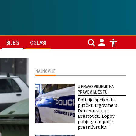
BIJEG
OGLASI
NAJNOVIJE
U PRAVO VRIJEME NA
PRAVOM MJESTU
Policija spriječila
pljačku trgovine u
Daruvarskom
Brestovcu: Lopov
pobjegao u polje
praznih ruku