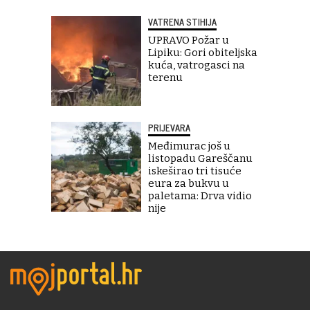
VATRENA STIHIJA
UPRAVO Požar u
Lipiku: Gori obiteljska
kuća, vatrogasci na
terenu
PRIJEVARA
Međimurac još u
listopadu Gareščanu
iskeširao tri tisuće
eura za bukvu u
paletama: Drva vidio
nije