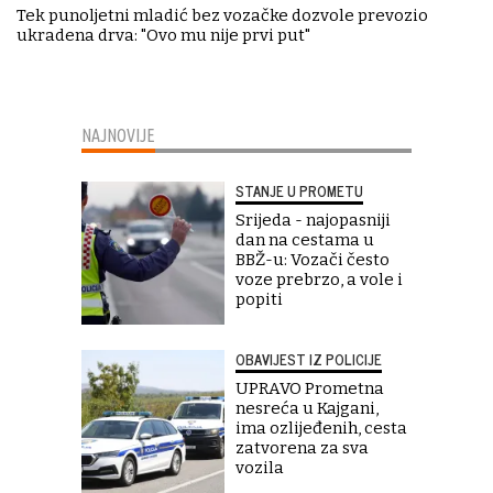
Tek punoljetni mladić bez vozačke dozvole prevozio
ukradena drva: "Ovo mu nije prvi put"
NAJNOVIJE
STANJE U PROMETU
Srijeda - najopasniji
dan na cestama u
BBŽ-u: Vozači često
voze prebrzo, a vole i
popiti
OBAVIJEST IZ POLICIJE
UPRAVO Prometna
nesreća u Kajgani,
ima ozlijeđenih, cesta
zatvorena za sva
vozila