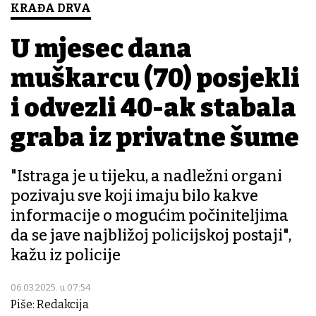
KRAĐA DRVA
U mjesec dana
muškarcu (70) posjekli
i odvezli 40-ak stabala
graba iz privatne šume
"Istraga je u tijeku, a nadležni organi
pozivaju sve koji imaju bilo kakve
informacije o mogućim počiniteljima
da se jave najbližoj policijskoj postaji",
kažu iz policije
06.03.2025. u 07:54
Piše: Redakcija