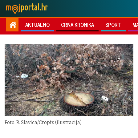
AKTUALNO
CRNA KRONIKA
SPORT
M
Foto: B. Slavica/Cropix (ilustracija)