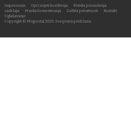
Impressum
Opći uvjeti korištenja
Pravila prenošenja
sadržaja
Pravila komentiranja
Zaštita privatnosti
Kontakt
Oglašavanje
Copyright © Mojportal 2020. Sva prava pridržana.