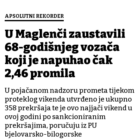
APSOLUTNI REKORDER
U Maglenči zaustavili
68-godišnjeg vozača
koji je napuhao čak
2,46 promila
U pojačanom nadzoru prometa tijekom
proteklog vikenda utvrđeno je ukupno
358 prekršaja te je ovo najjači vikend u
ovoj godini po sankcioniranim
prekršajima, poručuju iz PU
bjelovarsko-bilogorske