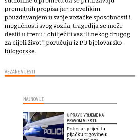
sudionike u prometu da se pridržavaju
prometnih propisa jer prevelikim
pouzdavanjem u svoje vozačke sposobnosti i
mogućnosti svog vozila, tragedija se može
desiti u trenu i obilježiti vas ili nekog drugog
za cijeli život", poručuju iz PU bjelovarsko-
bilogorske.
VEZANE VIJESTI
NAJNOVIJE
U PRAVO VRIJEME NA
PRAVOM MJESTU
Policija spriječila
pljačku trgovine u