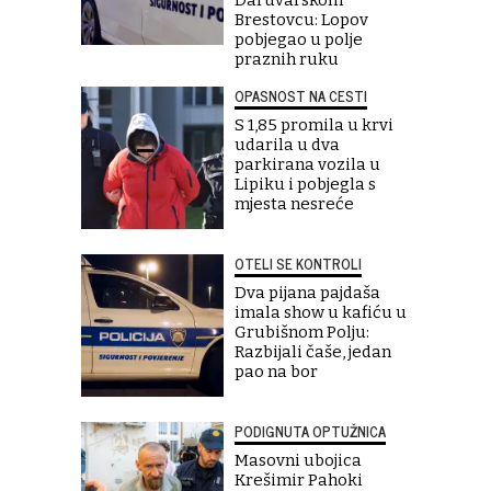
Daruvarskom
Brestovcu: Lopov
pobjegao u polje
praznih ruku
OPASNOST NA CESTI
S 1,85 promila u krvi
udarila u dva
parkirana vozila u
Lipiku i pobjegla s
mjesta nesreće
OTELI SE KONTROLI
Dva pijana pajdaša
imala show u kafiću u
Grubišnom Polju:
Razbijali čaše, jedan
pao na bor
PODIGNUTA OPTUŽNICA
Masovni ubojica
Krešimir Pahoki