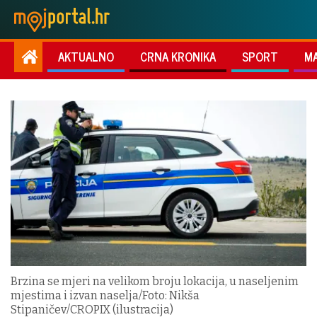
AKTUALNO
CRNA KRONIKA
SPORT
M
Brzina se mjeri na velikom broju lokacija, u naseljenim
mjestima i izvan naselja/Foto: Nikša
Stipaničev/CROPIX (ilustracija)