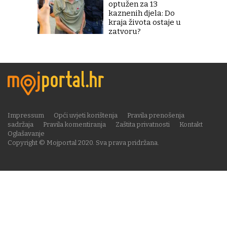
optužen za 13
kaznenih djela: Do
kraja života ostaje u
zatvoru?
Impressum
Opći uvjeti korištenja
Pravila prenošenja
sadržaja
Pravila komentiranja
Zaštita privatnosti
Kontakt
Oglašavanje
Copyright © Mojportal 2020. Sva prava pridržana.