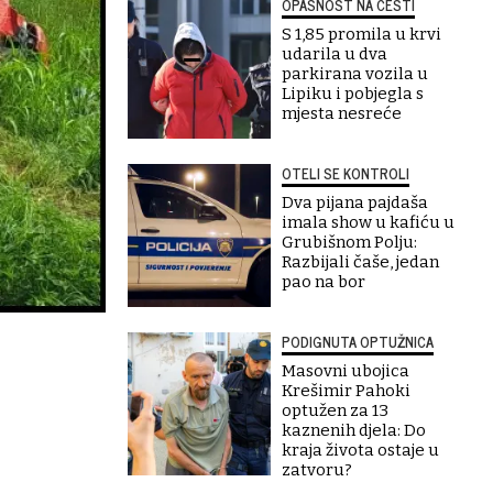
OPASNOST NA CESTI
S 1,85 promila u krvi
udarila u dva
parkirana vozila u
Lipiku i pobjegla s
mjesta nesreće
OTELI SE KONTROLI
Dva pijana pajdaša
imala show u kafiću u
Grubišnom Polju:
Razbijali čaše, jedan
pao na bor
PODIGNUTA OPTUŽNICA
Masovni ubojica
Krešimir Pahoki
optužen za 13
kaznenih djela: Do
kraja života ostaje u
zatvoru?