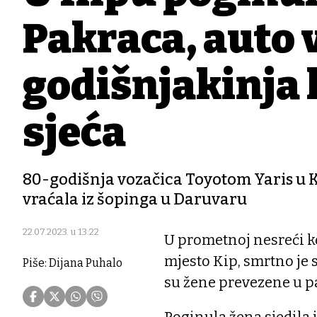
Pakraca, auto 
godišnjakinja 
sjeća
80-godišnja vozačica Toyotom Yaris u Kipu
vraćala iz šopinga u Daruvaru
22.07.2023. u 13:22
U prometnoj nesreći ko
mjesto Kip, smrtno je s
Piše: Dijana Puhalo
su žene prevezene u p