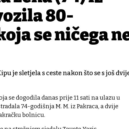
vozila 80-
koja se ničega n
 je sletjela s ceste nakon što se s još dvij
ja se dogodila danas prije 11 sati na ulazu u
tradala 74-godišnja M. M. iz Pakraca, a dvije
akračku bolnicu.