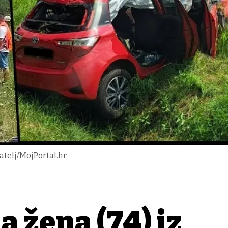
tatelj/MojPortal.hr
 žena (74) iz