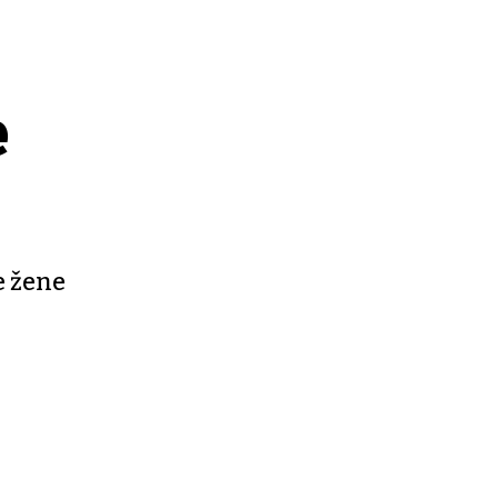
e
e žene