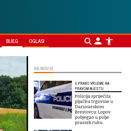
BIJEG
OGLASI
NAJNOVIJE
U PRAVO VRIJEME NA
PRAVOM MJESTU
Policija spriječila
pljačku trgovine u
Daruvarskom
Brestovcu: Lopov
pobjegao u polje
praznih ruku