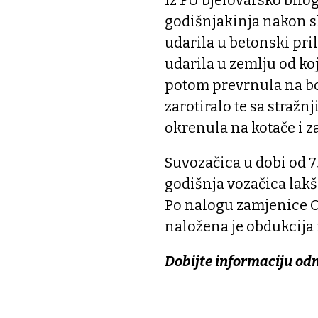
godišnjakinja nakon sl
udarila u betonski pri
udarila u zemlju od koj
potom prevrnula na boč
zarotiralo te sa stražn
okrenula na kotače i z
Suvozačica u dobi od 75
godišnja vozačica lakš
Po nalogu zamjenice O
naložena je obdukcija
Dobijte informaciju od