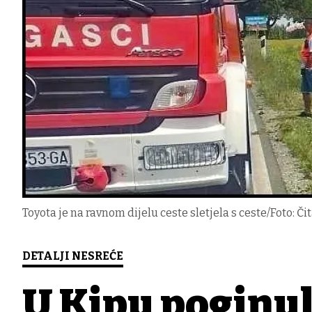
Toyota je na ravnom dijelu ceste sletjela s ceste/Foto: Či
DETALJI NESREĆE
U Kipu poginula