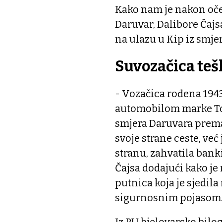
Kako nam je nakon oče
Daruvar, Dalibore Čajs
na ulazu u Kip iz smje
Suvozačica teš
- Vozačica rođena 1943
automobilom marke Toyo
smjera Daruvara prema 
svoje strane ceste, ve
stranu, zahvatila banki
Čajsa dodajući kako j
putnica koja je sjedila
sigurnosnim pojasom
Iz PU bjelovarsko bilog