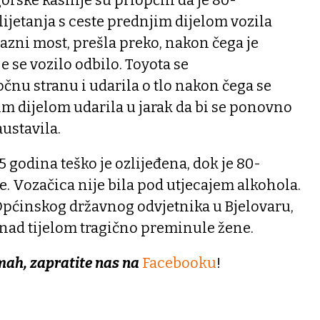
ijetanja s ceste prednjim dijelom vozila
lazni most, prešla preko, nakon čega je
e se vozilo odbilo. Toyota se
nu stranu i udarila o tlo nakon čega se
jim dijelom udarila u jarak da bi se ponovno
austavila.
 godina teško je ozlijeđena, dok je 80-
e. Vozačica nije bila pod utjecajem alkohola.
pćinskog državnog odvjetnika u Bjelovaru,
 nad tijelom tragično preminule žene.
mah, zapratite nas na
Facebooku
!