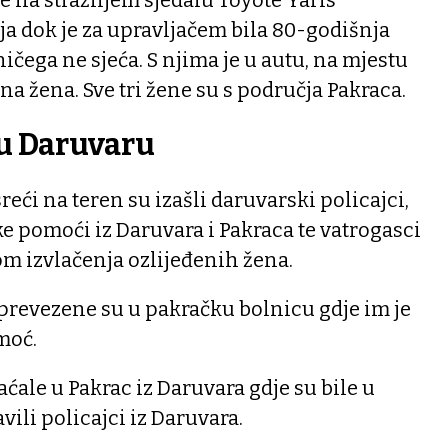
je na stražnjem sjedalu Toyote Yaris
ja dok je za upravljačem bila 80-godišnja
ičega ne sjeća. S njima je u autu, na mjestu
dna žena. Sve tri žene su s područja Pakraca.
 u Daruvaru
eći na teren su izašli daruvarski policajci,
 pomoći iz Daruvara i Pakraca te vatrogasci
om izvlačenja ozlijeđenih žena.
prevezene su u pakračku bolnicu gdje im je
moć.
ćale u Pakrac iz Daruvara gdje su bile u
ili policajci iz Daruvara.