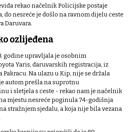
vida rekao načelnik Policijske postaje
a, do nesreće je došlo na ravnom dijelu ceste
ra Daruvara.
ko ozlijeđena
. godine upravljala je osobnim
ta Yaris, daruvarskih registracija, iz
Pakracu. Na ulazu u Kip, nije se držala
ć je autom prešla na suprotnu
nu i sletjela s ceste - rekao nam je načelnik
e na mjestu nesreće poginula 74-godišnja
 na stražnjem sjedalu, a koja nije bila vezana
.
orske kasnije su priopćili da je 80-