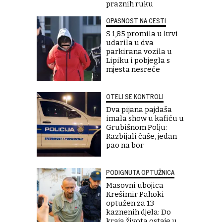
praznih ruku
OPASNOST NA CESTI
S 1,85 promila u krvi
udarila u dva
parkirana vozila u
Lipiku i pobjegla s
mjesta nesreće
OTELI SE KONTROLI
Dva pijana pajdaša
imala show u kafiću u
Grubišnom Polju:
Razbijali čaše, jedan
pao na bor
PODIGNUTA OPTUŽNICA
Masovni ubojica
Krešimir Pahoki
optužen za 13
kaznenih djela: Do
kraja života ostaje u