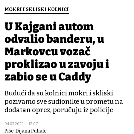
MOKRI I SKLISKI KOLNICI
U Kajgani autom
odvalio banderu, u
Markovcu vozač
proklizao u zavoju i
zabio se u Caddy
Budući da su kolnici mokri i skliski
pozivamo sve sudionike u prometu na
dodatan oprez, poručuju iz policije
04.03.2022. u 12:07
Piše: Dijana Puhalo