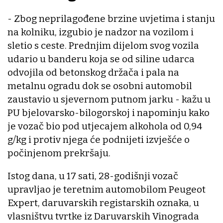
- Zbog neprilagođene brzine uvjetima i stanju
na kolniku, izgubio je nadzor na vozilom i
sletio s ceste. Prednjim dijelom svog vozila
udario u banderu koja se od siline udarca
odvojila od betonskog držača i pala na
metalnu ogradu dok se osobni automobil
zaustavio u sjevernom putnom jarku - kažu u
PU bjelovarsko-bilogorskoj i napominju kako
je vozač bio pod utjecajem alkohola od 0,94
g/kg i protiv njega će podnijeti izvješće o
počinjenom prekršaju.
Istog dana, u 17 sati, 28-godišnji vozač
upravljao je teretnim automobilom Peugeot
Expert, daruvarskih registarskih oznaka, u
vlasništvu tvrtke iz Daruvarskih Vinograda