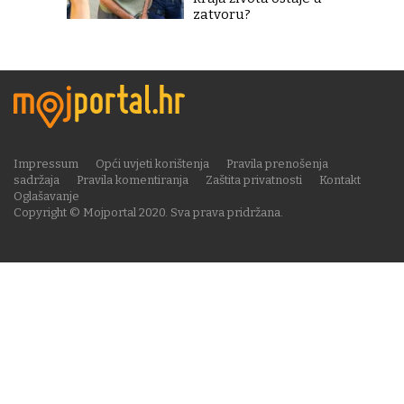
zatvoru?
Impressum
Opći uvjeti korištenja
Pravila prenošenja
sadržaja
Pravila komentiranja
Zaštita privatnosti
Kontakt
Oglašavanje
Copyright © Mojportal 2020. Sva prava pridržana.