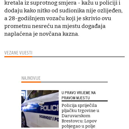
kretala iz suprotnog smjera - kažu u policiji i
dodaju kako nitko od sudionika nije ozlijeđen,
a 28-godišnjem vozaču koji je skrivio ovu
prometnu nesreću na mjestu događaja
naplaćena je novčana kazna.
VEZANE VIJESTI
NAJNOVIJE
U PRAVO VRIJEME NA
PRAVOM MJESTU
Policija spriječila
pljačku trgovine u
Daruvarskom
Brestovcu: Lopov
pobjegao u polje