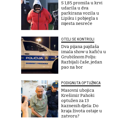
S 1,85 promila u krvi
udarila u dva
parkirana vozila u
Lipiku i pobjegla s
mjesta nesreće
OTELI SE KONTROLI
Dva pijana pajdaša
imala show u kafiću u
Grubišnom Polju:
Razbijali čaše, jedan
pao na bor
PODIGNUTA OPTUŽNICA
Masovni ubojica
Krešimir Pahoki
optužen za 13
kaznenih djela: Do
kraja života ostaje u
zatvoru?