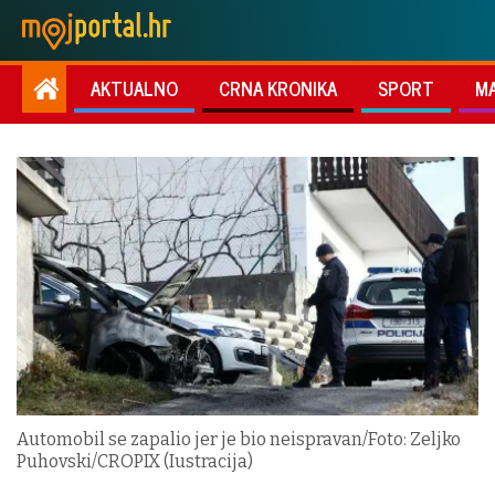
AKTUALNO
CRNA KRONIKA
SPORT
M
Automobil se zapalio jer je bio neispravan/Foto: Zeljko
Puhovski/CROPIX (Iustracija)