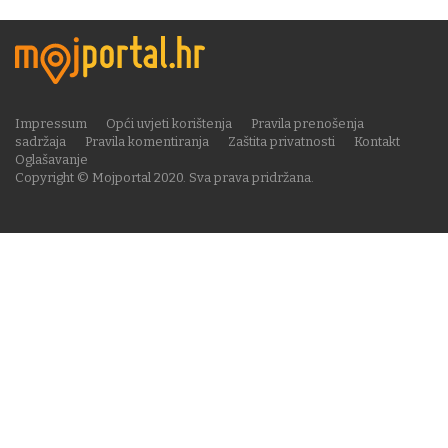
Impressum
Opći uvjeti korištenja
Pravila prenošenja
sadržaja
Pravila komentiranja
Zaštita privatnosti
Kontakt
Oglašavanje
Copyright © Mojportal 2020. Sva prava pridržana.