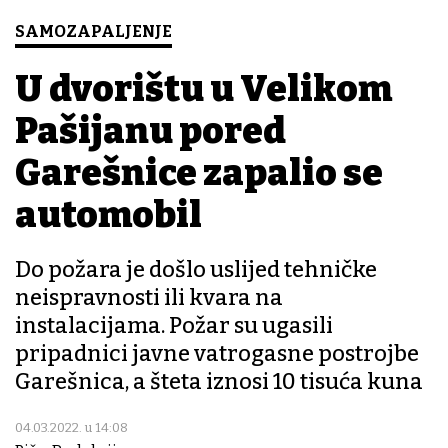
SAMOZAPALJENJE
U dvorištu u Velikom
Pašijanu pored
Garešnice zapalio se
automobil
Do požara je došlo uslijed tehničke
neispravnosti ili kvara na
instalacijama. Požar su ugasili
pripadnici javne vatrogasne postrojbe
Garešnica, a šteta iznosi 10 tisuća kuna
04.03.2022. u 14:08