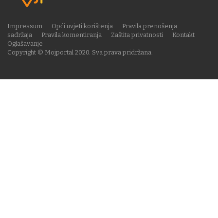
Impressum
Opći uvjeti korištenja
Pravila prenošenja
sadržaja
Pravila komentiranja
Zaštita privatnosti
Kontakt
Oglašavanje
Copyright © Mojportal 2020. Sva prava pridržana.