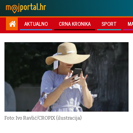
AKTUALNO
CRNA KRONIKA
SPORT
M
Foto: Ivo Ravlić/CROPIX (ilustracija)