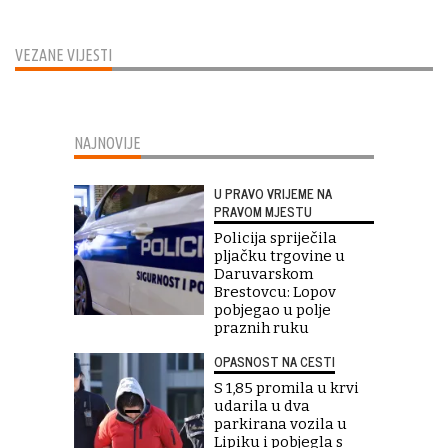
VEZANE VIJESTI
NAJNOVIJE
U PRAVO VRIJEME NA
PRAVOM MJESTU
Policija spriječila
pljačku trgovine u
Daruvarskom
Brestovcu: Lopov
pobjegao u polje
praznih ruku
OPASNOST NA CESTI
S 1,85 promila u krvi
udarila u dva
parkirana vozila u
Lipiku i pobjegla s