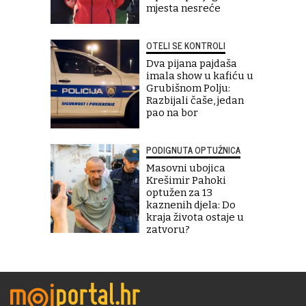
mjesta nesreće
OTELI SE KONTROLI
Dva pijana pajdaša
imala show u kafiću u
Grubišnom Polju:
Razbijali čaše, jedan
pao na bor
PODIGNUTA OPTUŽNICA
Masovni ubojica
Krešimir Pahoki
optužen za 13
kaznenih djela: Do
kraja života ostaje u
zatvoru?