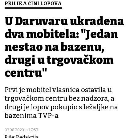
PRILIKA ČINI LOPOVA
U Daruvaru ukradena
dva mobitela: "Jedan
nestao na bazenu,
drugi u trgovačkom
centru"
Prvi je mobitel vlasnica ostavila u
trgovačkom centru bez nadzora, a
drugi je lopov pokupio s ležaljke na
bazenima TVP-a
03.08.2023. u 17:57
Piše: Redakcija