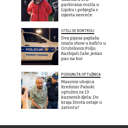
parkirana vozila u
Lipiku i pobjegla s
mjesta nesreće
OTELI SE KONTROLI
Dva pijana pajdaša
imala show u kafiću u
Grubišnom Polju:
Razbijali čaše, jedan
pao na bor
PODIGNUTA OPTUŽNICA
Masovni ubojica
Krešimir Pahoki
optužen za 13
kaznenih djela: Do
kraja života ostaje u
zatvoru?