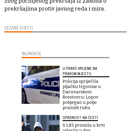
zbog počinjenog prekršaja iz Zakona o
prekršajima protiv javnog reda i mira.
VEZANE VIJESTI
NAJNOVIJE
U PRAVO VRIJEME NA
PRAVOM MJESTU
Policija spriječila
pljačku trgovine u
Daruvarskom
Brestovcu: Lopov
pobjegao u polje
praznih ruku
OPASNOST NA CESTI
S 1,85 promila u krvi
udarila u dva