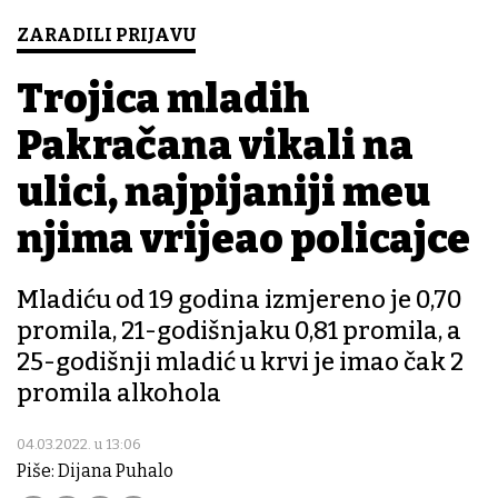
ZARADILI PRIJAVU
Trojica mladih
Pakračana vikali na
ulici, najpijaniji među
njima vrijeđao policajce
Mladiću od 19 godina izmjereno je 0,70
promila, 21-godišnjaku 0,81 promila, a
25-godišnji mladić u krvi je imao čak 2
promila alkohola
04.03.2022. u 13:06
Piše: Dijana Puhalo