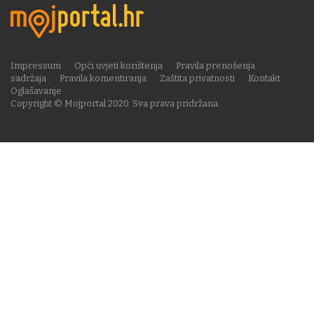
Impressum
Opći uvjeti korištenja
Pravila prenošenja
sadržaja
Pravila komentiranja
Zaštita privatnosti
Kontakt
Oglašavanje
Copyright © Mojportal 2020. Sva prava pridržana.