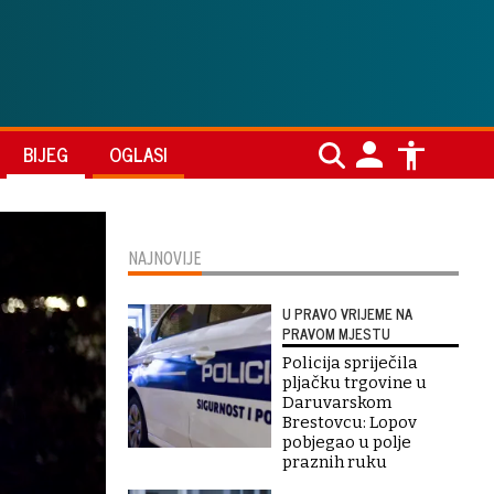
BIJEG
OGLASI
NAJNOVIJE
U PRAVO VRIJEME NA
PRAVOM MJESTU
Policija spriječila
pljačku trgovine u
Daruvarskom
Brestovcu: Lopov
pobjegao u polje
praznih ruku