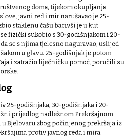
 društvenog doma, tijekom okupljanja
ove, javni red i mir narušavao je 25-
zbio staklenu čašu bacivši je u kut
 se fizički sukobio s 30-godišnjakom i 20-
a se s njima tjelesno naguravao, uslijed
c šakom u glavu. 25-godišnjak je potom
ja i zatražio liječničku pomoć, poručili su
gorske.
log
otiv 25-godišnjaka, 30-godišnjaka i 20-
tužni prijedlog nadležnom Prekršajnom
 u Bjelovaru zbog počinjenog prekršaja iz
ekršajima protiv javnog reda i mira.