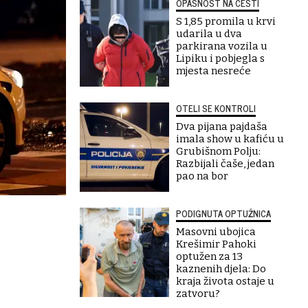
OPASNOST NA CESTI
S 1,85 promila u krvi
udarila u dva
parkirana vozila u
Lipiku i pobjegla s
mjesta nesreće
OTELI SE KONTROLI
Dva pijana pajdaša
imala show u kafiću u
Grubišnom Polju:
Razbijali čaše, jedan
pao na bor
PODIGNUTA OPTUŽNICA
Masovni ubojica
Krešimir Pahoki
optužen za 13
kaznenih djela: Do
kraja života ostaje u
zatvoru?