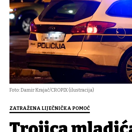
Foto: Damir Krajač/CROPIX (ilustracija)
ZATRAŽENA LIJEČNIČKA POMOĆ
Trojica mladić