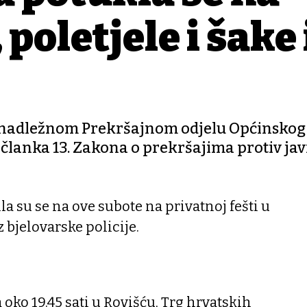
 poletjele i šake 
og nadležnom Prekršajnom odjelu Općinskog
 članka 13. Zakona o prekršajima protiv ja
a su se na ove subote na privatnoj fešti u
iz bjelovarske policije.
 oko 19.45 sati u Rovišću, Trg hrvatskih