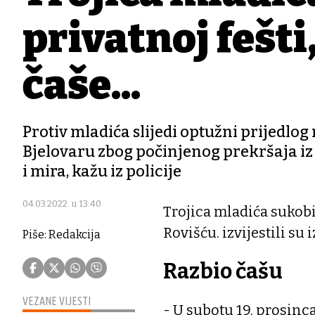
privatnoj fešti,
čaše...
Protiv mladića slijedi optužni prijedl
Bjelovaru zbog počinjenog prekršaja iz
i mira, kažu iz policije
04.03.2022. u 13:40
Trojica mladića sukobil
Rovišću. izvijestili su 
Piše: Redakcija
Razbio čašu
VEZANE VIJESTI
- U subotu 19. prosinca