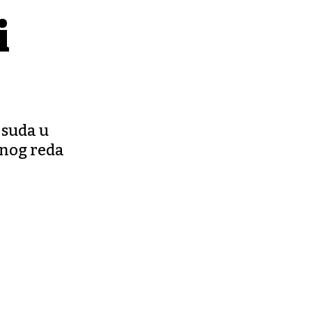
i
 suda u
vnog reda