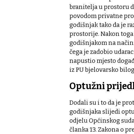
branitelja u prostoru
povodom privatne prosl
godišnjak tako da je ra
prostorije. Nakon toga
godišnjakom na način d
čega je zadobio udara
napustio mjesto događa
iz PU bjelovarsko bilo
Optužni prijed
Dodali su i to da je pr
godišnjaka slijedi op
odjelu Općinskog suda
članka 13. Zakona o pr