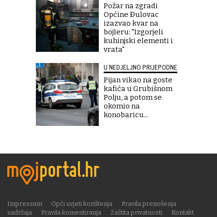
Požar na zgradi
Općine Đulovac
izazvao kvar na
bojleru: "Izgorjeli
kuhinjski elementi i
vrata"
U NEDJELJNO PRIJEPODNE
Pijan vikao na goste
kafića u Grubišnom
Polju, a potom se
okomio na
konobaricu...
Impressum
Opći uvjeti korištenja
Pravila prenošenja
sadržaja
Pravila komentiranja
Zaštita privatnosti
Kontakt