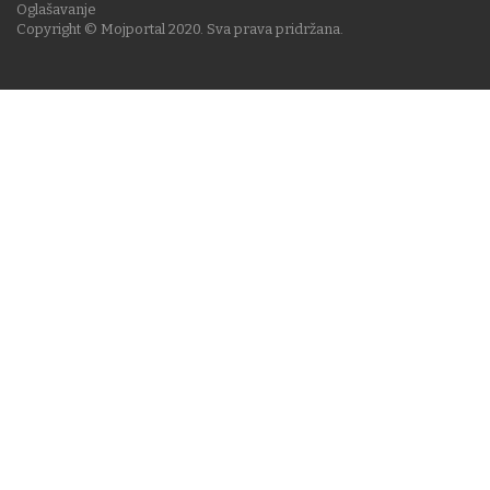
Oglašavanje
Copyright © Mojportal 2020. Sva prava pridržana.