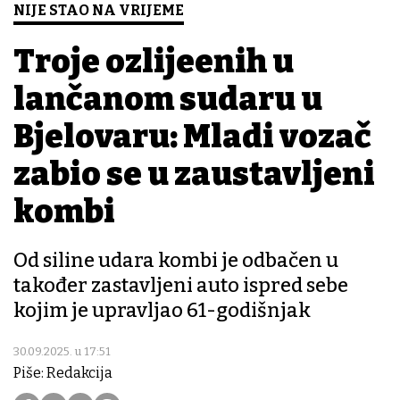
NIJE STAO NA VRIJEME
Troje ozlijeđenih u
lančanom sudaru u
Bjelovaru: Mladi vozač
zabio se u zaustavljeni
kombi
Od siline udara kombi je odbačen u
također zastavljeni auto ispred sebe
kojim je upravljao 61-godišnjak
30.09.2025. u 17:51
Piše: Redakcija