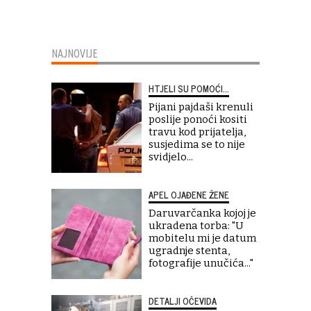
NAJNOVIJE
HTJELI SU POMOĆI...
Pijani pajdaši krenuli
poslije ponoći kositi
travu kod prijatelja,
susjedima se to nije
svidjelo...
APEL OJAĐENE ŽENE
Daruvarčanka kojoj je
ukradena torba: "U
mobitelu mi je datum
ugradnje stenta,
fotografije unučića..."
DETALJI OČEVIDA