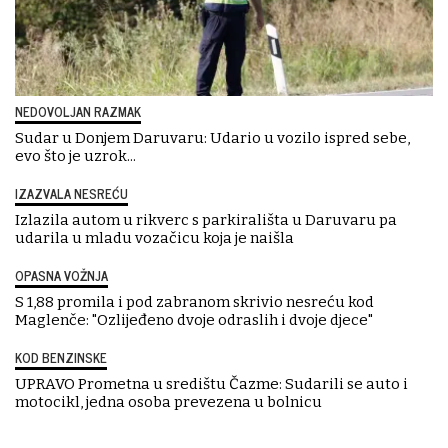
NEDOVOLJAN RAZMAK
Sudar u Donjem Daruvaru: Udario u vozilo ispred sebe,
evo što je uzrok...
IZAZVALA NESREĆU
Izlazila autom u rikverc s parkirališta u Daruvaru pa
udarila u mladu vozačicu koja je naišla
OPASNA VOŽNJA
S 1,88 promila i pod zabranom skrivio nesreću kod
Maglenče: "Ozlijeđeno dvoje odraslih i dvoje djece"
KOD BENZINSKE
UPRAVO Prometna u središtu Čazme: Sudarili se auto i
motocikl, jedna osoba prevezena u bolnicu