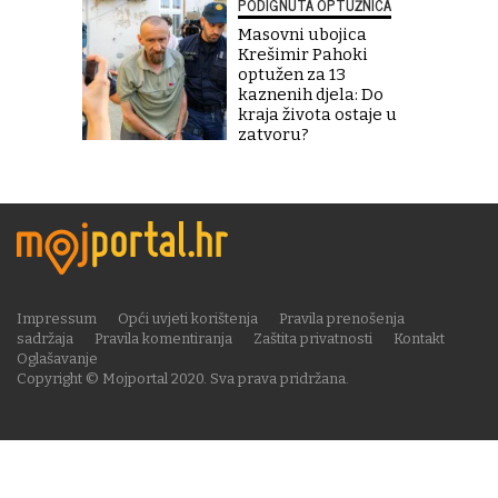
PODIGNUTA OPTUŽNICA
Masovni ubojica
Krešimir Pahoki
optužen za 13
kaznenih djela: Do
kraja života ostaje u
zatvoru?
Impressum
Opći uvjeti korištenja
Pravila prenošenja
sadržaja
Pravila komentiranja
Zaštita privatnosti
Kontakt
Oglašavanje
Copyright © Mojportal 2020. Sva prava pridržana.