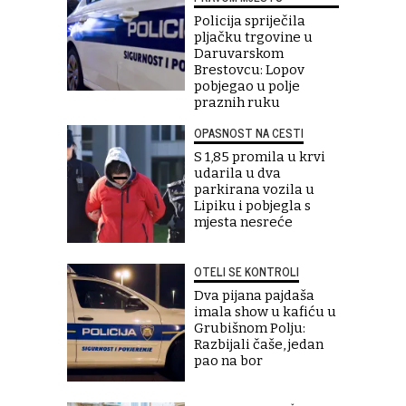
Policija spriječila
pljačku trgovine u
Daruvarskom
Brestovcu: Lopov
pobjegao u polje
praznih ruku
OPASNOST NA CESTI
S 1,85 promila u krvi
udarila u dva
parkirana vozila u
Lipiku i pobjegla s
mjesta nesreće
OTELI SE KONTROLI
Dva pijana pajdaša
imala show u kafiću u
Grubišnom Polju:
Razbijali čaše, jedan
pao na bor