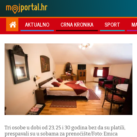
AKTUALNO
CRNA KRONIKA
SPORT
M
Tri osobe u dobi od 23, 25 i 30 godina bez da su platili,
prespavali su u sobama za prenoćište/Foto: Emica