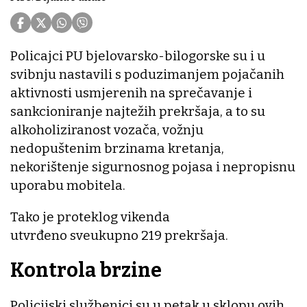
Policajci PU bjelovarsko-bilogorske su i u
svibnju nastavili s poduzimanjem pojačanih
aktivnosti usmjerenih na sprečavanje i
sankcioniranje najtežih prekršaja, a to su
alkoholiziranost vozača, vožnju
nedopuštenim brzinama kretanja,
nekorištenje sigurnosnog pojasa i nepropisnu
uporabu mobitela.
Tako je proteklog vikenda
utvrđeno sveukupno 219 prekršaja.
Kontrola brzine
Policijski službenici su u petak u sklopu ovih