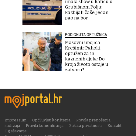
imala show u kafiću u
Grubišnom Polju:
Razbijali čaše, jedan
pao na bor
PODIGNUTA OPTUŽNICA
Masovni ubojica
Krešimir Pahoki
optužen za 13
kaznenih djela: Do
kraja života ostaje u
zatvoru?
Impressum
Opći uvjeti korištenja
Pravila prenošenja
sadržaja
Pravila komentiranja
Zaštita privatnosti
Kontakt
Oglašavanje