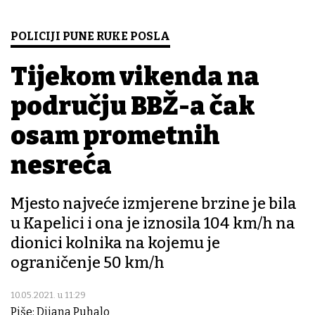
POLICIJI PUNE RUKE POSLA
Tijekom vikenda na
području BBŽ-a čak
osam prometnih
nesreća
Mjesto najveće izmjerene brzine je bila
u Kapelici i ona je iznosila 104 km/h na
dionici kolnika na kojemu je
ograničenje 50 km/h
10.05.2021. u 11:29
Piše: Dijana Puhalo