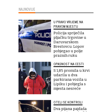
NAJNOVIJE
U PRAVO VRIJEME NA
PRAVOM MJESTU
Policija spriječila
pljačku trgovine u
Daruvarskom
Brestovcu: Lopov
pobjegao u polje
praznih ruku
OPASNOST NA CESTI
S 1,85 promila u krvi
udarila u dva
parkirana vozila u
Lipiku i pobjegla s
mjesta nesreće
OTELI SE KONTROLI
Dva pijana pajdaša