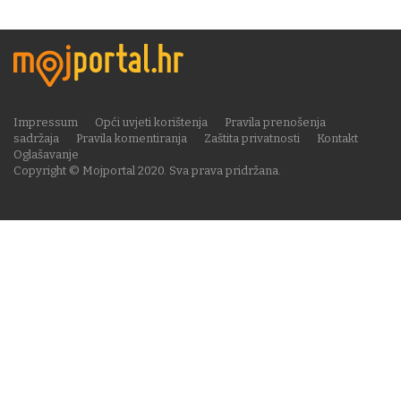
Impressum
Opći uvjeti korištenja
Pravila prenošenja
sadržaja
Pravila komentiranja
Zaštita privatnosti
Kontakt
Oglašavanje
Copyright © Mojportal 2020. Sva prava pridržana.