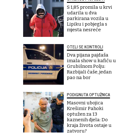
S 1,85 promila u krvi
udarila u dva
parkirana vozila u
Lipiku i pobjegla s
mjesta nesreće
OTELI SE KONTROLI
Dva pijana pajdaša
imala show u kafiću u
Grubišnom Polju:
Razbijali čaše, jedan
pao na bor
PODIGNUTA OPTUŽNICA
Masovni ubojica
Krešimir Pahoki
optužen za 13
kaznenih djela: Do
kraja života ostaje u
zatvoru?