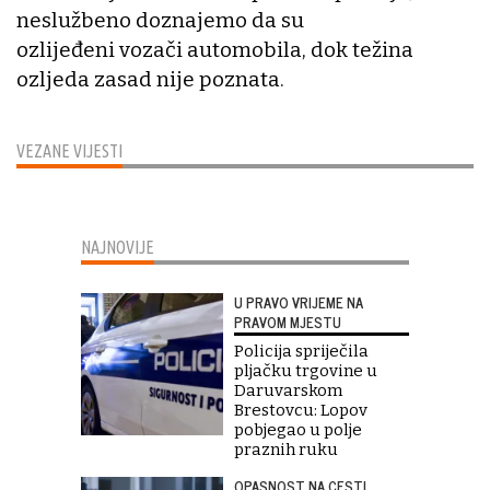
neslužbeno doznajemo da su
ozlijeđeni vozači automobila, dok težina
ozljeda zasad nije poznata.
VEZANE VIJESTI
NAJNOVIJE
U PRAVO VRIJEME NA
PRAVOM MJESTU
Policija spriječila
pljačku trgovine u
Daruvarskom
Brestovcu: Lopov
pobjegao u polje
praznih ruku
OPASNOST NA CESTI