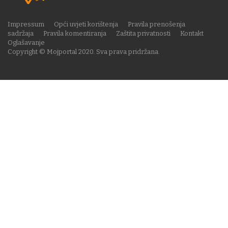
Impressum
Opći uvjeti korištenja
Pravila prenošenja
sadržaja
Pravila komentiranja
Zaštita privatnosti
Kontakt
Oglašavanje
Copyright © Mojportal 2020. Sva prava pridržana.