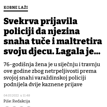
KOBNE LAŽI
Svekrva prijavila
policiji da njezina
snaha tuče i maltretira
svoju djecu. Lagala je...
76-godišnja žena je u siječnju i travnju
ove godine zbog netrpeljivosti prema
svojoj snahi varaždinskoj policiji
podnijela dvije kaznene prijave
04.03.2022. u 11:48
Piše: Redakcija