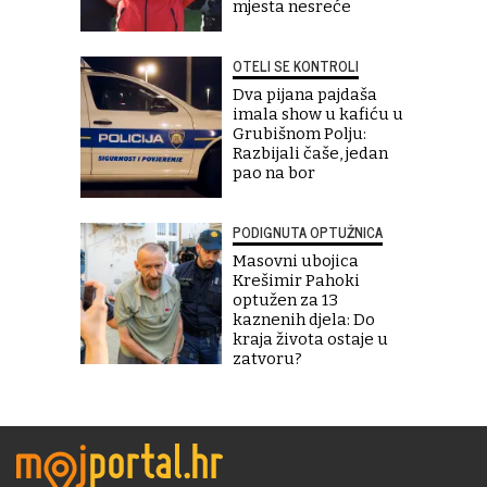
mjesta nesreće
OTELI SE KONTROLI
Dva pijana pajdaša
imala show u kafiću u
Grubišnom Polju:
Razbijali čaše, jedan
pao na bor
PODIGNUTA OPTUŽNICA
Masovni ubojica
Krešimir Pahoki
optužen za 13
kaznenih djela: Do
kraja života ostaje u
zatvoru?