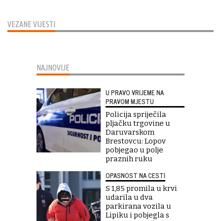
VEZANE VIJESTI
NAJNOVIJE
U PRAVO VRIJEME NA
PRAVOM MJESTU
Policija spriječila
pljačku trgovine u
Daruvarskom
Brestovcu: Lopov
pobjegao u polje
praznih ruku
OPASNOST NA CESTI
S 1,85 promila u krvi
udarila u dva
parkirana vozila u
Lipiku i pobjegla s