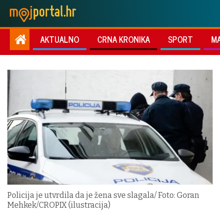
AKTUALNO
CRNA KRONIKA
SPORT
M
Policija je utvrdila da je žena sve slagala/ Foto: Goran
Mehkek/CROPIX (ilustracija)