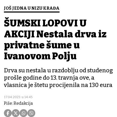
JOŠ JEDNA U NIZU KRAĐA
ŠUMSKI LOPOVI U
AKCIJI Nestala drva iz
privatne šume u
Ivanovom Polju
Drva su nestala u razdoblju od studenog
prošle godine do 13. travnja ove, a
vlasnica je štetu procijenila na 130 eura
17.04.2023. u 14:45
Piše: Redakcija