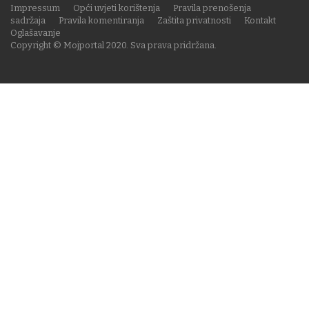
Impressum
Opći uvjeti korištenja
Pravila prenošenja
sadržaja
Pravila komentiranja
Zaštita privatnosti
Kontakt
Oglašavanje
Copyright © Mojportal 2020. Sva prava pridržana.