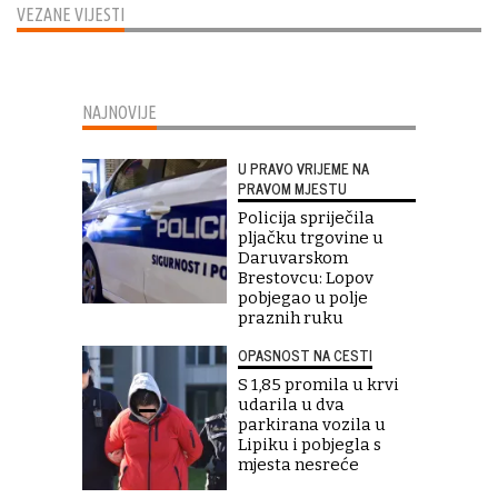
VEZANE VIJESTI
NAJNOVIJE
U PRAVO VRIJEME NA
PRAVOM MJESTU
Policija spriječila
pljačku trgovine u
Daruvarskom
Brestovcu: Lopov
pobjegao u polje
praznih ruku
OPASNOST NA CESTI
S 1,85 promila u krvi
udarila u dva
parkirana vozila u
Lipiku i pobjegla s
mjesta nesreće