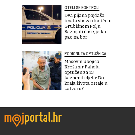
OTELI SE KONTROLI
Dva pijana pajdaša
imala show u kafiću u
Grubišnom Polju:
Razbijali čaše, jedan
pao na bor
PODIGNUTA OPTUŽNICA
Masovni ubojica
Krešimir Pahoki
optužen za 13
kaznenih djela: Do
kraja života ostaje u
zatvoru?