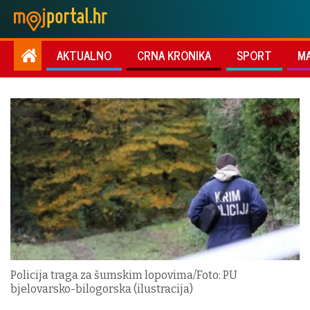
AKTUALNO
CRNA KRONIKA
SPORT
M
Policija traga za šumskim lopovima/Foto: PU
bjelovarsko-bilogorska (ilustracija)