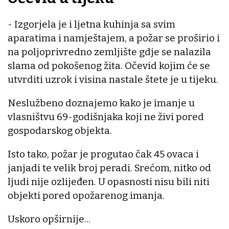
- Izgorjela je i ljetna kuhinja sa svim
aparatima i namještajem, a požar se proširio i
na poljoprivredno zemljište gdje se nalazila
slama od pokošenog žita. Očevid kojim će se
utvrditi uzrok i visina nastale štete je u tijeku.
Neslužbeno doznajemo kako je imanje u
vlasništvu 69-godišnjaka koji ne živi pored
gospodarskog objekta.
Isto tako, požar je progutao čak 45 ovaca i
janjadi te velik broj peradi. Srećom, nitko od
ljudi nije ozlijeđen. U opasnosti nisu bili niti
objekti pored opožarenog imanja.
Uskoro opširnije...