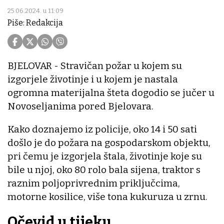
25.06.2024. u 11:09
Piše: Redakcija
BJELOVAR - Stravičan požar u kojem su
izgorjele životinje i u kojem je nastala
ogromna materijalna šteta dogodio se jučer u
Novoseljanima pored Bjelovara.
Kako doznajemo iz policije, oko 14 i 50 sati
došlo je do požara na gospodarskom objektu,
pri čemu je izgorjela štala, životinje koje su
bile u njoj, oko 80 rolo bala sijena, traktor s
raznim poljoprivrednim priključcima,
motorne kosilice, više tona kukuruza u zrnu.
Očevid u tijeku