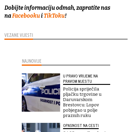
Dobijte informaciju odmah, zapratite nas
na
Facebooku
i
TikToku
!
VEZANE VIJESTI
NAJNOVIJE
U PRAVO VRIJEME NA
PRAVOM MJESTU
Policija spriječila
pljačku trgovine u
Daruvarskom
Brestovcu: Lopov
pobjegao u polje
praznih ruku
OPASNOST NA CESTI