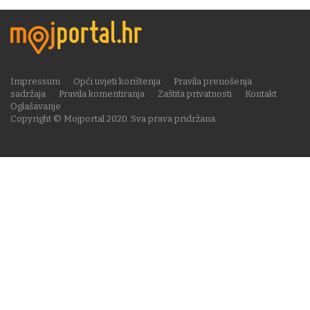
Impressum
Opći uvjeti korištenja
Pravila prenošenja
sadržaja
Pravila komentiranja
Zaštita privatnosti
Kontakt
Oglašavanje
Copyright © Mojportal 2020. Sva prava pridržana.