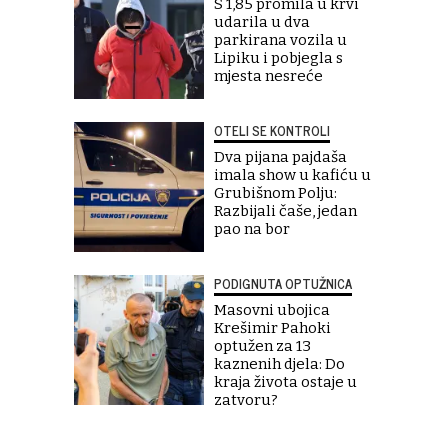
S 1,85 promila u krvi
udarila u dva
parkirana vozila u
Lipiku i pobjegla s
mjesta nesreće
OTELI SE KONTROLI
Dva pijana pajdaša
imala show u kafiću u
Grubišnom Polju:
Razbijali čaše, jedan
pao na bor
PODIGNUTA OPTUŽNICA
Masovni ubojica
Krešimir Pahoki
optužen za 13
kaznenih djela: Do
kraja života ostaje u
zatvoru?