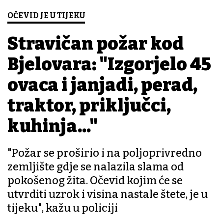
OČEVID JE U TIJEKU
Stravičan požar kod
Bjelovara: "Izgorjelo 45
ovaca i janjadi, perad,
traktor, priključci,
kuhinja..."
"Požar se proširio i na poljoprivredno
zemljište gdje se nalazila slama od
pokošenog žita. Očevid kojim će se
utvrditi uzrok i visina nastale štete, je u
tijeku", kažu u policiji