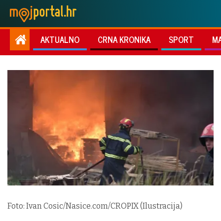
AKTUALNO
CRNA KRONIKA
SPORT
M
Foto: Ivan Cosic/Nasice.com/CROPIX (Ilustracija)