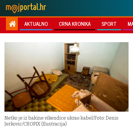
AKTUALNO
CRNA KRONIKA
SPORT
M
Netko je iz bakine vikendice ukrao kabel/Foto: Denis
Jerkovic/CROPIX (Ilustracija)