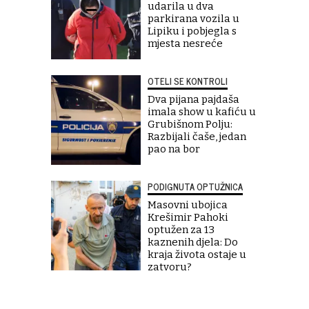
udarila u dva
parkirana vozila u
Lipiku i pobjegla s
mjesta nesreće
OTELI SE KONTROLI
Dva pijana pajdaša
imala show u kafiću u
Grubišnom Polju:
Razbijali čaše, jedan
pao na bor
PODIGNUTA OPTUŽNICA
Masovni ubojica
Krešimir Pahoki
optužen za 13
kaznenih djela: Do
kraja života ostaje u
zatvoru?