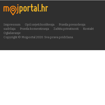
Impressum
Opći uvjeti korištenja
Pravila prenošenja
sadržaja
Pravila komentiranja
Zaštita privatnosti
Kontakt
Oglašavanje
Copyright © Mojportal 2020. Sva prava pridržana.