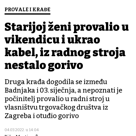
PROVALE I KRAĐE
Starijoj ženi provalio u
vikendicu i ukrao
kabel, iz radnog stroja
nestalo gorivo
Druga krađa dogodila se između
Badnjaka i 03. siječnja, a nepoznati je
počinitelj provalio u radni stroj u
vlasništvu trgovačkog društva iz
Zagreba i otuđio gorivo
04.03.2022. u 14:04