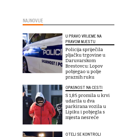
NAJNOVIJE
U PRAVO VRIJEME NA
PRAVOM MJESTU
Policija spriječila
pljačku trgovine u
Daruvarskom
Brestovcu: Lopov
pobjegao u polje
praznih ruku
OPASNOST NA CESTI
S 1,85 promila u krvi
udarila u dva
parkirana vozila u
Lipiku i pobjegla s
mjesta nesreće
OTELI SE KONTROLI