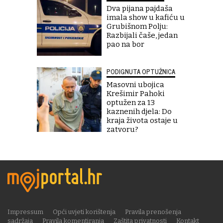
Dva pijana pajdaša
imala show u kafiću u
Grubišnom Polju:
Razbijali čaše, jedan
pao na bor
PODIGNUTA OPTUŽNICA
Masovni ubojica
Krešimir Pahoki
optužen za 13
kaznenih djela: Do
kraja života ostaje u
zatvoru?
Impressum
Opći uvjeti korištenja
Pravila prenošenja
sadržaja
Pravila komentiranja
Zaštita privatnosti
Kontakt