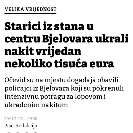
VELIKA VRIJEDNOST
Starici iz stana u
centru Bjelovara ukrali
nakit vrijedan
nekoliko tisuća eura
Očevid su na mjestu događaja obavili
policajci iz Bjelovara koji su pokrenuli
intenzivnu potragu za lopovom i
ukradenim nakitom
30.01.2023. u 09:38
Piše: Redakcija