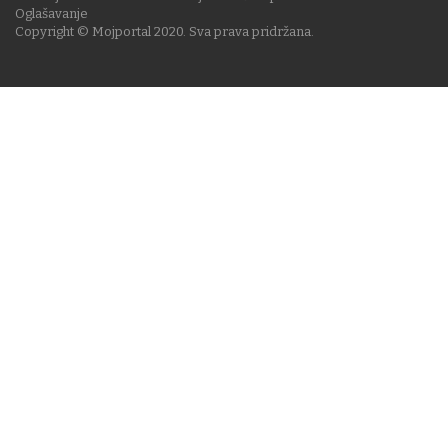
Oglašavanje
Copyright © Mojportal 2020. Sva prava pridržana.