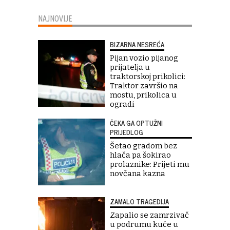
NAJNOVIJE
BIZARNA NESREĆA
Pijan vozio pijanog
prijatelja u
traktorskoj prikolici:
Traktor završio na
mostu, prikolica u
ogradi
ČEKA GA OPTUŽNI
PRIJEDLOG
Šetao gradom bez
hlača pa šokirao
prolaznike: Prijeti mu
novčana kazna
ZAMALO TRAGEDIJA
Zapalio se zamrzivač
u podrumu kuće u