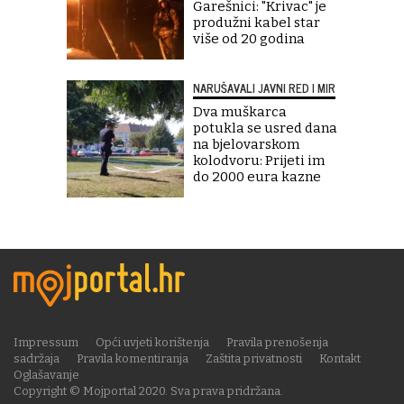
Garešnici: "Krivac" je
produžni kabel star
više od 20 godina
NARUŠAVALI JAVNI RED I MIR
Dva muškarca
potukla se usred dana
na bjelovarskom
kolodvoru: Prijeti im
do 2000 eura kazne
Impressum
Opći uvjeti korištenja
Pravila prenošenja
sadržaja
Pravila komentiranja
Zaštita privatnosti
Kontakt
Oglašavanje
Copyright © Mojportal 2020. Sva prava pridržana.