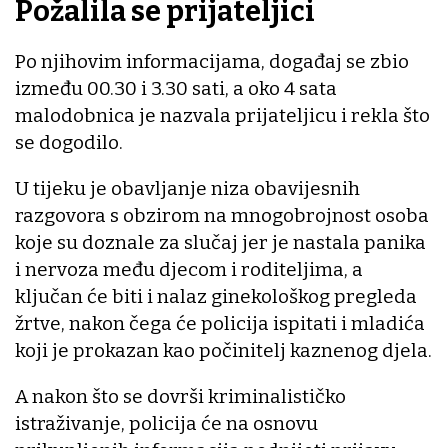
Požalila se prijateljici
Po njihovim informacijama, događaj se zbio
između 00.30 i 3.30 sati, a oko 4 sata
malodobnica je nazvala prijateljicu i rekla što
se dogodilo.
U tijeku je obavljanje niza obavijesnih
razgovora s obzirom na mnogobrojnost osoba
koje su doznale za slučaj jer je nastala panika
i nervoza među djecom i roditeljima, a
ključan će biti i nalaz ginekološkog pregleda
žrtve, nakon čega će policija ispitati i mladića
koji je prokazan kao počinitelj kaznenog djela.
A nakon što se dovrši kriminalističko
istraživanje, policija će na osnovu