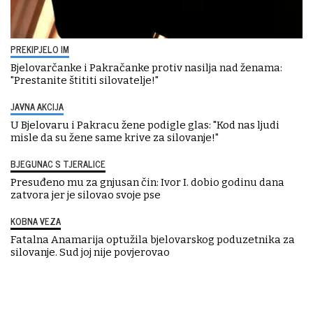
PREKIPJELO IM
Bjelovarčanke i Pakračanke protiv nasilja nad ženama:
"Prestanite štititi silovatelje!"
JAVNA AKCIJA
U Bjelovaru i Pakracu žene podigle glas: "Kod nas ljudi
misle da su žene same krive za silovanje!"
BJEGUNAC S TJERALICE
Presuđeno mu za gnjusan čin: Ivor I. dobio godinu dana
zatvora jer je silovao svoje pse
KOBNA VEZA
Fatalna Anamarija optužila bjelovarskog poduzetnika za
silovanje. Sud joj nije povjerovao