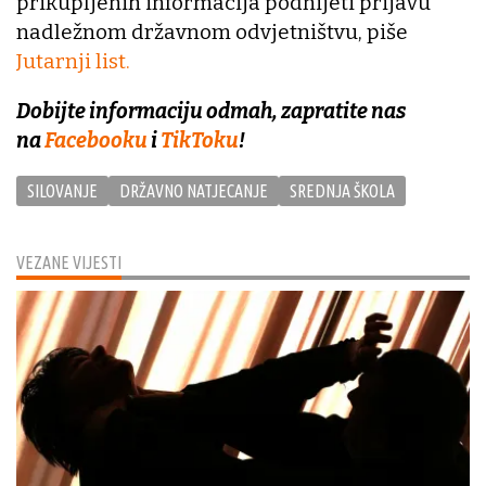
prikupljenih informacija podnijeti prijavu
nadležnom državnom odvjetništvu, piše
Jutarnji list.
Dobijte informaciju odmah, zapratite nas
na
Facebooku
i
TikToku
!
SILOVANJE
DRŽAVNO NATJECANJE
SREDNJA ŠKOLA
VEZANE VIJESTI