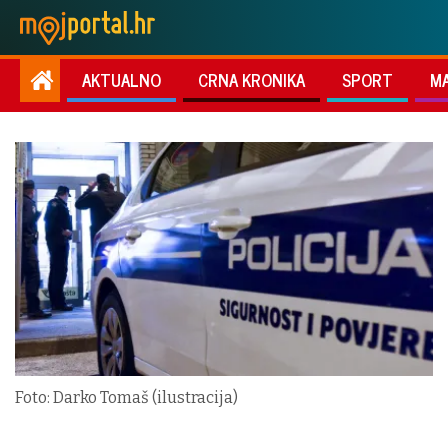
AKTUALNO
CRNA KRONIKA
SPORT
M
Foto: Darko Tomaš (ilustracija)