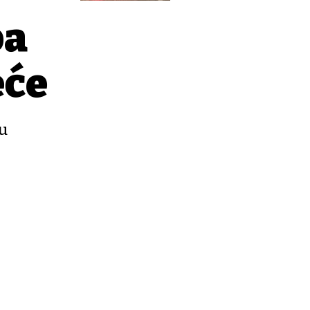
pa
eće
 u