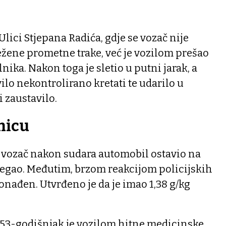
lici Stjepana Radića, gdje se vozač nije
ežene prometne trake, već je vozilom prešao
ika. Nakon toga je sletio u putni jarak, a
ilo nekontrolirano kretati te udarilo u
i zaustavilo.
nicu
e vozač nakon sudara automobil ostavio na
jegao. Međutim, brzom reakcijom policijskih
onađen. Utvrđeno je da je imao 1,38 g/kg
.
, 53-godišnjak je vozilom hitne medicinske