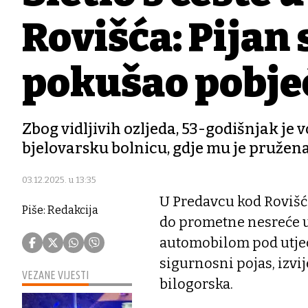
Rovišća: Pijan 
pokušao pobjeć
Zbog vidljivih ozljeda, 53-godišnjak j
bjelovarsku bolnicu, gdje mu je pružen
03.12.2025. u 13:35
U Predavcu kod Rovišća 
Piše: Redakcija
do prometne nesreće u 
automobilom pod utjec
sigurnosni pojas, izvij
VEZANE VIJESTI
bilogorska.