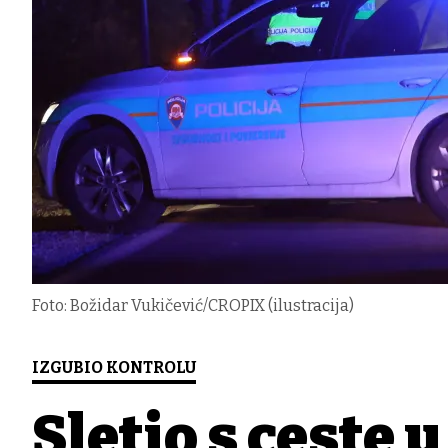
Foto: Božidar Vukičević/CROPIX (ilustracija)
IZGUBIO KONTROLU
Sletio s ceste 