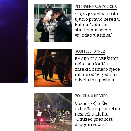
INTERVENIRALA POLICIJA
S 3,36 promila u 9.40
ujutro pravio nered u
kafiću: "Udarao
staklenom bocom i
vrijeđao vlasnika"
RODITELJI OPREZ
RACIJA U GAREŠNICI
Policija u kafiću
zatekla osmero djece
mlađe od 16 godina i
odvela ih u postaju
POLICIJA O NESREĆI
Vozač (73) teško
ozlijeđen u prometnoj
nesreći u Lipiku:
"Oduzeo prednost
drugom vozilu"