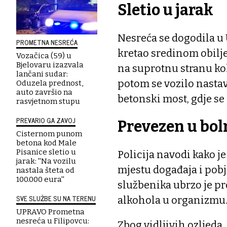
Sletio u jarak
Nesreća se dogodila u U
PROMETNA NESREĆA
kretao sredinom obilj
Vozačica (59) u
Bjelovaru izazvala
na suprotnu stranu koln
lančani sudar:
potom se vozilo nastav
Oduzela prednost,
auto završio na
betonski most, gdje se 
rasvjetnom stupu
PREVARIO GA ZAVOJ
Prevezen u bol
Cisternom punom
betona kod Male
Pisanice sletio u
Policija navodi kako j
jarak: ''Na vozilu
mjestu događaja i pob
nastala šteta od
100.000 eura''
službenika ubrzo je pr
SVE SLUŽBE SU NA TERENU
alkohola u organizmu
UPRAVO Prometna
nesreća u Filipovcu:
Zbog vidljivih ozljeda