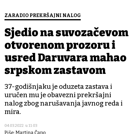
ZARADIO PREKRŠAJNI NALOG
Sjedio na suvozačevom
otvorenom prozoru i
usred Daruvara mahao
srpskom zastavom
37-godišnjaku je oduzeta zastava i
uručen mu je obavezni prekršajni
nalog zbog narušavanja javnog reda i
mira.
04.03.2022. u 11:03
Piše: Martina Čapo