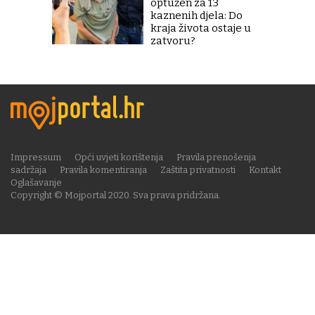
optužen za 13
kaznenih djela: Do
kraja života ostaje u
zatvoru?
Impressum
Opći uvjeti korištenja
Pravila prenošenja
sadržaja
Pravila komentiranja
Zaštita privatnosti
Kontakt
Oglašavanje
Copyright © Mojportal 2020. Sva prava pridržana.