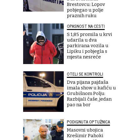
Brestovcu: Lopov
pobjegao u polje
praznih ruku
OPASNOST NA CESTI
S 1,85 promila u krvi
udarila u dva
parkirana vozila u
Lipiku i pobjegla s
mjesta nesreće
OTELI SE KONTROLI
Dva pijana pajdaša
imala show u kafiću u
Grubišnom Polju:
Razbijali čaše, jedan
pao na bor
PODIGNUTA OPTUŽNICA
Masovni ubojica
Krešimir Pahoki