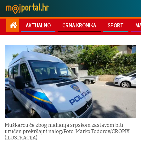
AKTUALNO
CRNA KRONIKA
SPORT
M
Muškarcu će zbog mahanja srpskom zastavom biti
uručen prekršajni nalog/Foto: Marko Todorov/CROPIX
(ILUSTRACIJA)