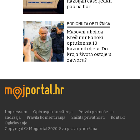
Razbijali čaše, jedan
pao na bor
PODIGNUTA OPTUŽNICA
Masovni ubojica
Krešimir Pahoki
optužen za 13
kaznenih djela: Do
kraja života ostaje u
zatvoru?
Impressum
Opći uvjeti korištenja
Pravila prenošenja
sadržaja
Pravila komentiranja
Zaštita privatnosti
Kontakt
Oglašavanje
Copyright © Mojportal 2020. Sva prava pridržana.