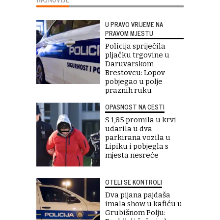
U PRAVO VRIJEME NA
PRAVOM MJESTU
Policija spriječila
pljačku trgovine u
Daruvarskom
Brestovcu: Lopov
pobjegao u polje
praznih ruku
OPASNOST NA CESTI
S 1,85 promila u krvi
udarila u dva
parkirana vozila u
Lipiku i pobjegla s
mjesta nesreće
OTELI SE KONTROLI
Dva pijana pajdaša
imala show u kafiću u
Grubišnom Polju: