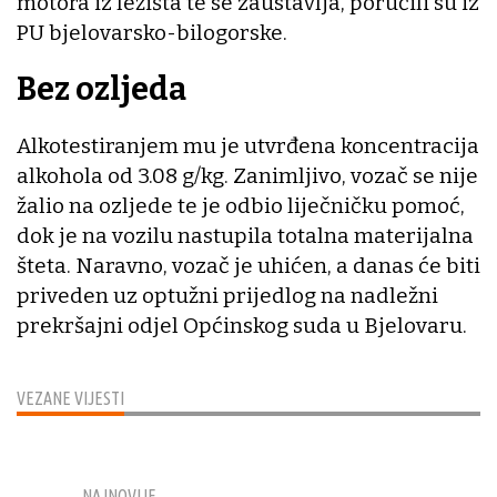
motora iz ležišta te se zaustavlja, poručili su iz
PU bjelovarsko-bilogorske.
Bez ozljeda
Alkotestiranjem mu je utvrđena koncentracija
alkohola od 3.08 g/kg. Zanimljivo, vozač se nije
žalio na ozljede te je odbio liječničku pomoć,
dok je na vozilu nastupila totalna materijalna
šteta. Naravno, vozač je uhićen, a danas će biti
priveden uz optužni prijedlog na nadležni
prekršajni odjel Općinskog suda u Bjelovaru.
VEZANE VIJESTI
NAJNOVIJE