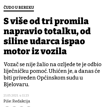
ČUDO U BEREKU
S više od tri promila
napravio totalku, od
siline udarca ispao
motor iz vozila
Vozač se nije žalio na ozljede te je odbio
liječničku pomoć. Uhićen je, a danas će
biti priveden Općinskom sudu u
Bjelovaru.
21.05.2021. u 11:23
Piše: Redakcija