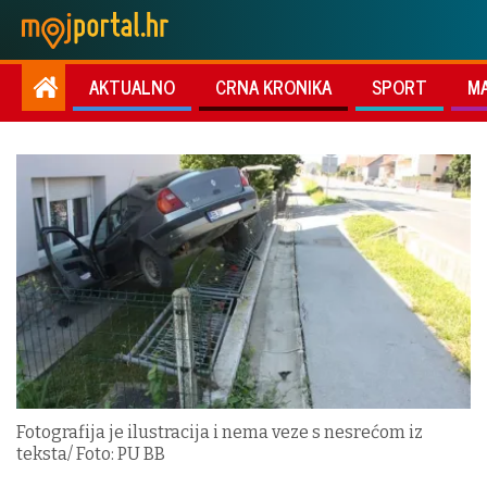
AKTUALNO
CRNA KRONIKA
SPORT
M
Fotografija je ilustracija i nema veze s nesrećom iz
teksta/ Foto: PU BB