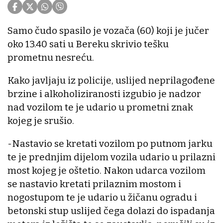
Samo čudo spasilo je vozača (60) koji je jučer
oko 13.40 sati u Bereku skrivio tešku
prometnu nesreću.
Kako javljaju iz policije, uslijed neprilagođene
brzine i alkoholiziranosti izgubio je nadzor
nad vozilom te je udario u prometni znak
kojeg je srušio.
-Nastavio se kretati vozilom po putnom jarku
te je prednjim dijelom vozila udario u prilazni
most kojeg je oštetio. Nakon udarca vozilom
se nastavio kretati prilaznim mostom i
nogostupom te je udario u žičanu ogradu i
betonski stup uslijed čega dolazi do ispadanja