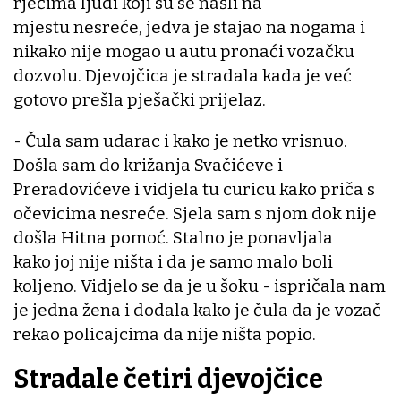
rječima ljudi koji su se našli na
mjestu nesreće, jedva je stajao na nogama i
nikako nije mogao u autu pronaći vozačku
dozvolu. Djevojčica je stradala kada je već
gotovo prešla pješački prijelaz.
- Čula sam udarac i kako je netko vrisnuo.
Došla sam do križanja Svačićeve i
Preradovićeve i vidjela tu curicu kako priča s
očevicima nesreće. Sjela sam s njom dok nije
došla Hitna pomoć. Stalno je ponavljala
kako joj nije ništa i da je samo malo boli
koljeno. Vidjelo se da je u šoku - ispričala nam
je jedna žena i dodala kako je čula da je vozač
rekao policajcima da nije ništa popio.
Stradale četiri djevojčice