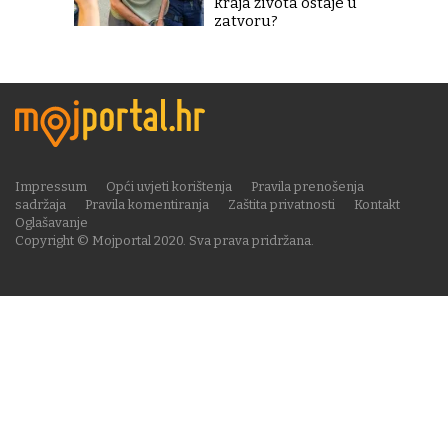
kraja života ostaje u
zatvoru?
Impressum
Opći uvjeti korištenja
Pravila prenošenja
sadržaja
Pravila komentiranja
Zaštita privatnosti
Kontakt
Oglašavanje
Copyright © Mojportal 2020. Sva prava pridržana.