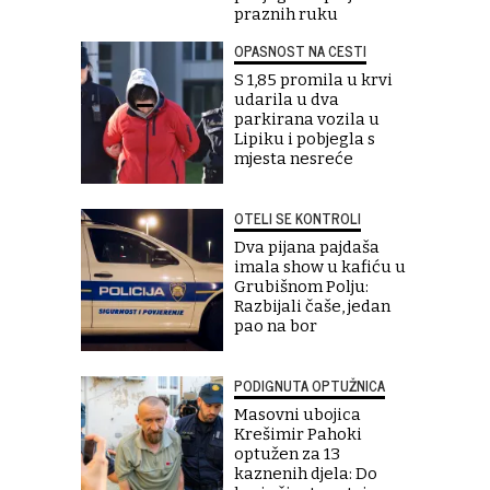
praznih ruku
OPASNOST NA CESTI
S 1,85 promila u krvi
udarila u dva
parkirana vozila u
Lipiku i pobjegla s
mjesta nesreće
OTELI SE KONTROLI
Dva pijana pajdaša
imala show u kafiću u
Grubišnom Polju:
Razbijali čaše, jedan
pao na bor
PODIGNUTA OPTUŽNICA
Masovni ubojica
Krešimir Pahoki
optužen za 13
kaznenih djela: Do