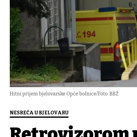
Hitni prijem bjelovarske Opće bolnice/Foto: BBŽ
NESREĆA U BJELOVARU
Retrovizorom 