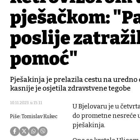
pješačkom: "Pa
poslije zatraži
pomoć"
Pješakinja je prelazila cestu na uredno 
kasnije je osjetila zdravstvene tegobe
10.11.2023. u 15:11
U Bjelovaru je u četvrt
do prometne nesreće u 
Piše: Tomislav Kukec
pješakinja.