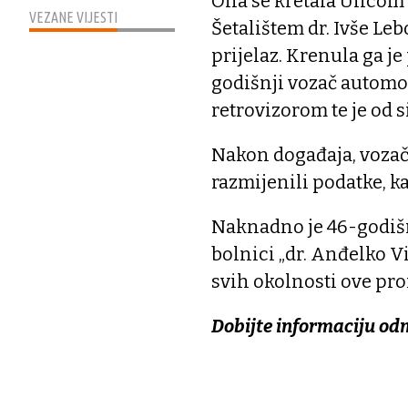
Ona se kretala Ulicom F
VEZANE VIJESTI
Šetalištem dr. Ivše Leb
prijelaz. Krenula ga j
godišnji vozač automob
retrovizorom te je od s
Nakon događaja, vozač j
razmijenili podatke, ka
Naknadno je 46-godišn
bolnici „dr. Anđelko Viš
svih okolnosti ove pr
Dobijte informaciju od