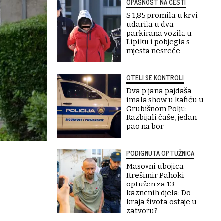
OPASNOST NA CESTI
S 1,85 promila u krvi
udarila u dva
parkirana vozila u
Lipiku i pobjegla s
mjesta nesreće
OTELI SE KONTROLI
Dva pijana pajdaša
imala show u kafiću u
Grubišnom Polju:
Razbijali čaše, jedan
pao na bor
PODIGNUTA OPTUŽNICA
Masovni ubojica
Krešimir Pahoki
optužen za 13
kaznenih djela: Do
kraja života ostaje u
zatvoru?