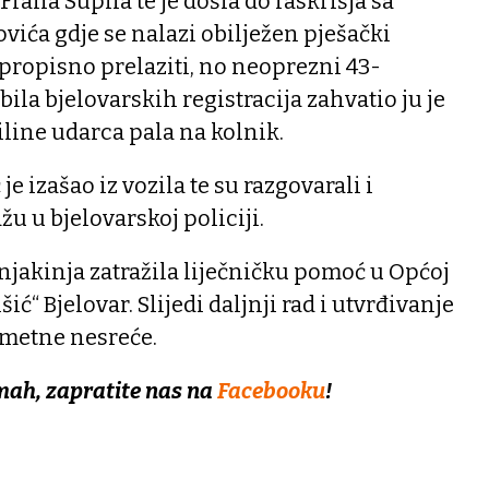
rana Supila te je došla do raskrišja sa
ovića gdje se nalazi obilježen pješački
e propisno prelaziti, no neoprezni 43-
ila bjelovarskih registracija zahvatio ju je
iline udarca pala na kolnik.
e izašao iz vozila te su razgovarali i
žu u bjelovarskoj policiji.
jakinja zatražila liječničku pomoć u Općoj
ić“ Bjelovar. Slijedi daljnji rad i utvrđivanje
ometne nesreće.
mah, zapratite nas na
Facebooku
!