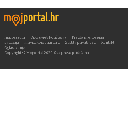
Impressum
Opći uvjeti korištenja
Pravila prenošenja
sadržaja
Pravila komentiranja
Zaštita privatnosti
Kontakt
Oglašavanje
Copyright © Mojportal 2020. Sva prava pridržana.