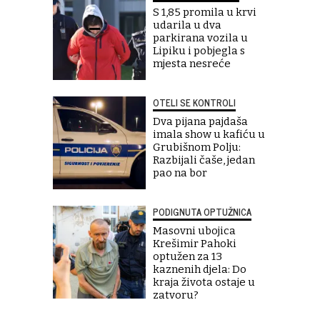
S 1,85 promila u krvi
udarila u dva
parkirana vozila u
Lipiku i pobjegla s
mjesta nesreće
OTELI SE KONTROLI
Dva pijana pajdaša
imala show u kafiću u
Grubišnom Polju:
Razbijali čaše, jedan
pao na bor
PODIGNUTA OPTUŽNICA
Masovni ubojica
Krešimir Pahoki
optužen za 13
kaznenih djela: Do
kraja života ostaje u
zatvoru?