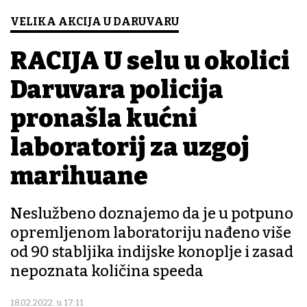
VELIKA AKCIJA U DARUVARU
RACIJA U selu u okolici
Daruvara policija
pronašla kućni
laboratorij za uzgoj
marihuane
Neslužbeno doznajemo da je u potpuno
opremljenom laboratoriju nađeno više
od 90 stabljika indijske konoplje i zasad
nepoznata količina speeda
18.02.2022. u 17:11