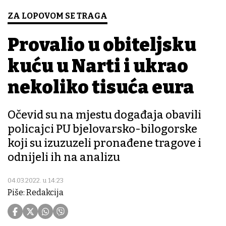
ZA LOPOVOM SE TRAGA
Provalio u obiteljsku
kuću u Narti i ukrao
nekoliko tisuća eura
Očevid su na mjestu događaja obavili
policajci PU bjelovarsko-bilogorske
koji su izuzuzeli pronađene tragove i
odnijeli ih na analizu
04.03.2022. u 14:23
Piše: Redakcija