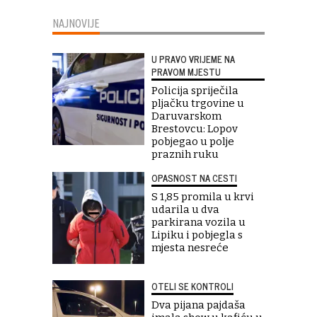
NAJNOVIJE
U PRAVO VRIJEME NA
PRAVOM MJESTU
Policija spriječila
pljačku trgovine u
Daruvarskom
Brestovcu: Lopov
pobjegao u polje
praznih ruku
OPASNOST NA CESTI
S 1,85 promila u krvi
udarila u dva
parkirana vozila u
Lipiku i pobjegla s
mjesta nesreće
OTELI SE KONTROLI
Dva pijana pajdaša