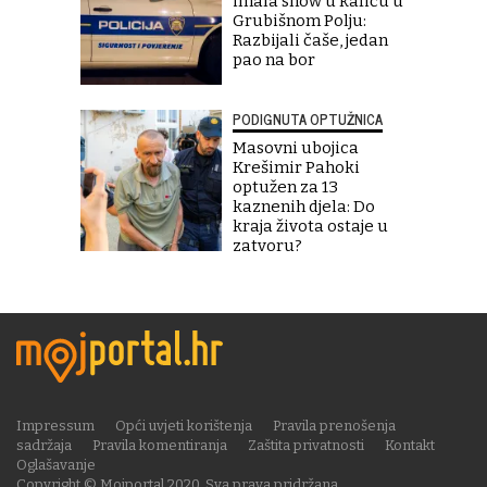
imala show u kafiću u
Grubišnom Polju:
Razbijali čaše, jedan
pao na bor
PODIGNUTA OPTUŽNICA
Masovni ubojica
Krešimir Pahoki
optužen za 13
kaznenih djela: Do
kraja života ostaje u
zatvoru?
Impressum
Opći uvjeti korištenja
Pravila prenošenja
sadržaja
Pravila komentiranja
Zaštita privatnosti
Kontakt
Oglašavanje
Copyright © Mojportal 2020. Sva prava pridržana.